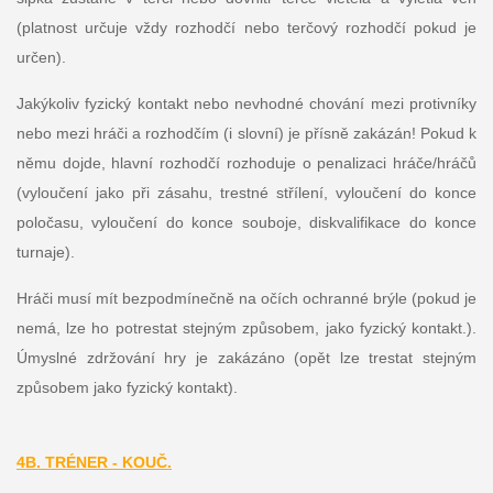
(platnost určuje vždy rozhodčí nebo terčový rozhodčí pokud je
určen).
Jakýkoliv fyzický kontakt nebo nevhodné chování mezi protivníky
nebo mezi hráči a rozhodčím (i slovní) je přísně zakázán! Pokud k
němu dojde, hlavní rozhodčí rozhoduje o penalizaci hráče/hráčů
(vyloučení jako při zásahu, trestné střílení, vyloučení do konce
poločasu, vyloučení do konce souboje, diskvalifikace do konce
turnaje).
Hráči musí mít bezpodmínečně na očích ochranné brýle (pokud je
nemá, lze ho potrestat stejným způsobem, jako fyzický kontakt.).
Úmyslné zdržování hry je zakázáno (opět lze trestat stejným
způsobem jako fyzický kontakt).
4B. TRÉNER - KOUČ.