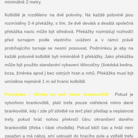
minimálně 2 metry.
Kolbiště je rozděleno na dvě poloviny. Na každé polovině jsou
rozmístěny 2-4 překážky, s tím, že dvě devátá a desátá společná
překážka navíc může být středová. Překážky rozmisťují rozhodčí
před turnajem podle vlastního uvážení a v rámci právě
probíhajícího turnaje se nesmí posouvat. Podmínkou je aby na
každé polovině kolbiště byli minimálně 3 překážky. Jako překážka
může být použito standardní vybavení tělocvičny (švédská bedna,
koza, žíněnka apod.) bez ostrých hran a rohů. Překážka musí být
umístěna nejméně 1 m od hranic kolbiště.
Poznámka - střelba na terč mimo brankoviště:
Pokud je
vytvořeno brankoviště, platí trefa pouze vstřelená mimo dané
brankoviště, kdy i zde při střelbě na terč platí přešlap a neplatnost
trefy, pokud hráč nohou překročí čáru ohraničení daného
brankoviště (třeba i částí chodidla). Pokud běží čas a hráč není
zasažen a má náboj, smí ustoupit do hracího pole a vstřelit trefu