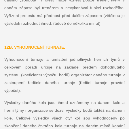
dalšího „souboje“. Protest může vznést pouze trenér, který v
daném zápase byl trenérem a nevykonával funkci rozhodčího.
Vyřízení protestu má přednost před dalším zápasem (většinou je
výsledek rozhodnut ihned, řádově do několika minut).
12B. VYHODNOCENÍ TURNAJE.
Vyhodnocení turnaje a umístění jednotlivých herních týmů v
celkovém pořadí určuje na základě předem dohodnutého
systému (koeficientu výpočtu bodů) organizátor daného turnaje v
zastoupení ředitele daného turnaje (ředitel turnaje provádí
výpočet).
Výsledky daného kola jsou ihned oznámeny na daném kole a
herní týmy i organizace se dozví výsledky bodů taktéž na daném
kole. Celkové výsledky všech čtyř kol jsou vyhodnoceny po
skončení daného čtvrtého kola turnaje na daném místě konání