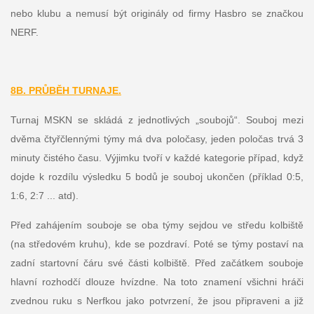
nebo klubu a nemusí být originály od firmy Hasbro se značkou
NERF.
8B. PRŮBĚH TURNAJE.
Turnaj MSKN se skládá z jednotlivých „soubojů“. Souboj mezi
dvěma čtyřčlennými týmy má dva poločasy, jeden poločas trvá 3
minuty čistého času. Výjimku tvoří v každé kategorie případ, když
dojde k rozdílu výsledku 5 bodů je souboj ukončen (příklad 0:5,
1:6, 2:7 ... atd).
Před zahájením souboje se oba týmy sejdou ve středu kolbiště
(na středovém kruhu), kde se pozdraví. Poté se týmy postaví na
zadní startovní čáru své části kolbiště. Před začátkem souboje
hlavní rozhodčí dlouze hvízdne. Na toto znamení všichni hráči
zvednou ruku s Nerfkou jako potvrzení, že jsou připraveni a již