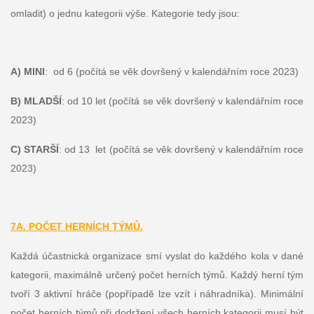
omladit) o jednu kategorii výše. Kategorie tedy jsou:
A) MINI
: od 6 (počítá se věk dovršený v kalendářním roce 2023)
B) MLADŠÍ
: od 10 let (počítá se věk dovršený v kalendářním roce
2023)
C) STARŠÍ
: od 13 let (počítá se věk dovršený v kalendářním roce
2023)
7A. POČET HERNÍCH TÝMŮ.
Každá účastnická organizace smí vyslat do každého kola v dané
kategorii, maximálně určený počet herních týmů. Každý herní tým
tvoří 3 aktivní hráče (popřípadě lze vzít i náhradníka). Minimální
počet herních týmů při dodržení všech herních kategorii musí být