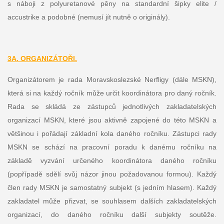
s náboji z polyuretanové pěny na standardní šipky elite /
accustrike a podobné (nemusí jít nutně o originály).
3A. ORGANIZÁTOŘI.
Organizátorem je rada Moravskoslezské Nerfligy (dále MSKN),
která si na každý ročník může určit koordinátora pro daný ročník.
Rada se skládá ze zástupců jednotlivých zakladatelských
organizací MSKN, které jsou aktivně zapojené do této MSKN a
většinou i pořádají základní kola daného ročníku. Zástupci rady
MSKN se schází na pracovní poradu k danému ročníku na
základě vyzvání určeného koordinátora daného ročníku
(popřípadě sdělí svůj názor jinou požadovanou formou). Každý
člen rady MSKN je samostatný subjekt (s jedním hlasem). Každý
zakladatel může přizvat, se souhlasem dalších zakladatelských
organizací, do daného ročníku další subjekty soutěže.