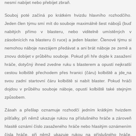
nesmí nabíjet nebo přebíjet zbraň.
Souboj poté začíná po krátkém hvizdu hlavního rozhodčího.
Jeden člen týmu smí mít do souboje maximálně šest nábojů (buď
nabitých přímo v blasteru, nebo viditelně umístěných v
zásobnících na blasteru či ruce) a jeden blaster. Členové týmu si
nemohou náboje navzájem předávat a ani brát náboje ze země a
znovu dobíjet v průběhu souboje. Pokud při hře dojde k zasažení
hráče, dotyčný ihned zvedne ruku s blasterem a opustí nejkratší
cestou kolbiště přechodem přes hranici (čáru) kolbiště a jde
na
svou zadní startovní čáru kolbiště si nabít blaster. Pokud hráči
dojdou v průběhu souboje náboje, opustí kolbiště také stejným
způsobem.
Zásah a přešlap oznamuje rozhodčí jedním krátkým hvizdem
píšťalky, při němž ukazuje rukou na příslušného hráče a zároveň
hlasitě oznámí číslo zasaženého hráče nebo hlasitým oznámením
čísla hráče, při němž ukazuje rukou na příslušného hráče.