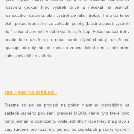
rozstřelu (pokud hráč vystřeli dříve a nečekal na písknutí
rozhodčího rozstřelu, platí výstřel ale nikoli trefa). Trefu do terče
platí, pokud hráč střílel ze základní polohy (blastr u pasu), vystřelil
do 4 sekund a neměl v době výstřelu přešlap. Pokud součet tref v
prvním kole rozstřelu je u obou herních týmů shodný, rozstřel se
opakuje od nuly, stejně znovu a znovu dokud není v některém
kole jasný vítěz rozstřelu.
10B. TRESTNÉ STŘÍLENÍ .
Trestné střílení se provádí na pokyn hlavního rozhodčího na
základě jasného porušení pravidel MSKN. Herní tým které bylo
tímto jednáním poškozeno, vyšle jednoho hráče který má právo z
čáry (určené pro rozstřel), jednou po zapísknutí píšťalky vystřelit