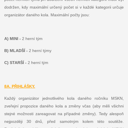
dodržen, kdy maximální určený počet si v každé kategorii určuje
organizátor daného kola. Maximální počty jsou:
A) MINI -
2 herní tým
B) MLADŠÍ
-
2 herní týmy
C) STARŠÍ
-
2 herní tým
8A. PŘIHLÁŠKY.
Každý organizátor jednotlivého kola daného ročníku MSKN,
zveřejní propozice daného kola a změny včas (aby měli všichni
stejné možnosti zareagovat na případné změny). Tedy alespoň
nejpozději 30 dnů, před samotným kolem této soutěže.