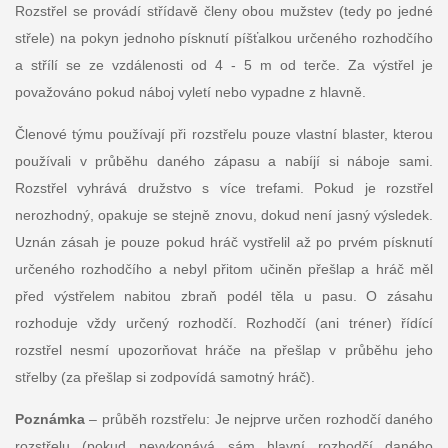
Rozstřel se provádí střídavě členy obou mužstev (tedy po jedné
střele) na pokyn jednoho písknutí píšťalkou určeného rozhodčího
a střílí se ze vzdálenosti od 4 - 5 m od terče. Za výstřel je
považováno pokud náboj vyletí nebo vypadne z hlavně.
Členové týmu používají při rozstřelu pouze vlastní blaster, kterou
používali v průběhu daného zápasu a nabíjí si náboje sami.
Rozstřel vyhrává družstvo s více trefami. Pokud je rozstřel
nerozhodný, opakuje se stejně znovu, dokud není jasný výsledek.
Uznán zásah je pouze pokud hráč vystřelil až po prvém písknutí
určeného rozhodčího a nebyl přitom učiněn přešlap a hráč měl
před výstřelem nabitou zbraň podél těla u pasu. O zásahu
rozhoduje vždy určený rozhodčí. Rozhodčí (ani tréner) řídící
rozstřel nesmí upozorňovat hráče na přešlap v průběhu jeho
střelby (za přešlap si zodpovídá samotný hráč).
Poznámka
– průběh rozstřelu: Je nejprve určen rozhodčí daného
rozstřelu (pokud nevykonává sám hlavní rozhodčí daného