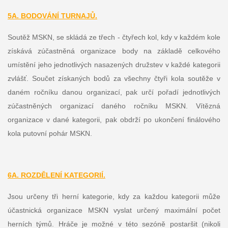
5A. BODOVÁNÍ TURNAJŮ.
Soutěž MSKN, se skládá ze třech - čtyřech kol, kdy v každém kole
získává zúčastněná organizace body na základě celkového
umístění jeho jednotlivých nasazených družstev v každé kategorii
zvlášť. Součet získaných bodů za všechny čtyři kola soutěže v
daném ročníku danou organizací, pak určí pořadí jednotlivých
zúčastněných organizací daného ročníku MSKN. Vítězná
organizace v dané kategorii, pak obdrží po ukončení finálového
kola putovní pohár MSKN.
6A. ROZDĚLENÍ KATEGORIÍ.
Jsou určeny tři herní kategorie, kdy za každou kategorii může
účastnická organizace MSKN vyslat určený maximální počet
herních týmů. Hráče je možné v této sezóně postaršit (nikoli