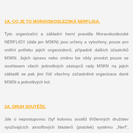
1A. CO JE TO MORAVSKOSLEZSKÁ NERFLIGA.
Tyto organizační a základní herní pravidla Moravskoslezské
NERFLIGY (dále jen MSKN) jsou určeny a vytvořeny, pouze pro
vnitřní potřebu jejich organizátorů, případně dalších účastníků
MSKN. Jejich úpravu nebo změnu lze vždy provézt pouze se
souhlasem všech jednotlivých zástupců rady MSKN na jejich
základě se pak jimi řídí všechny zúčastněné organizace dané
MSKN a jednotlivých kol.
2A. DRUH SOUTĚŽE.
Jde o nepostupovou čtyř kolovou soutěž tříčlenných družstev
využívajících airsoftových blasterů (pistolek) systému „Nerf“,