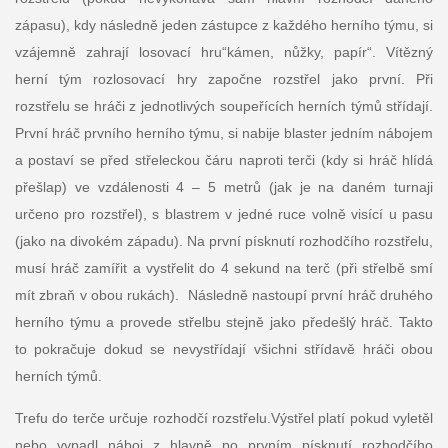
zápasu), kdy následně jeden zástupce z každého herního týmu, si
vzájemně zahrají losovací hru“kámen, nůžky, papír“. Vítězný
herní tým rozlosovací hry započne rozstřel jako první. Při
rozstřelu se hráči z jednotlivých soupeřících herních týmů střídají.
První hráč prvního herního týmu, si nabije blaster jedním nábojem
a postaví se před střeleckou čáru naproti terči (kdy si hráč hlídá
přešlap) ve vzdálenosti 4 – 5 metrů (jak je na daném turnaji
určeno pro rozstřel), s blastrem v jedné ruce volně visící u pasu
(jako na divokém západu). Na první písknutí rozhodčího rozstřelu,
musí hráč zamířit a vystřelit do 4 sekund na terč (při střelbě smí
mít zbraň v obou rukách). Následně nastoupí první hráč druhého
herního týmu a provede střelbu stejně jako předešlý hráč. Takto
to pokračuje dokud se nevystřídají všichni střídavě hráči obou
herních týmů.
Trefu do terče určuje rozhodčí rozstřelu.Výstřel platí pokud vyletěl
nebo vypadl náboj z hlavně po prvním písknutí rozhodčího