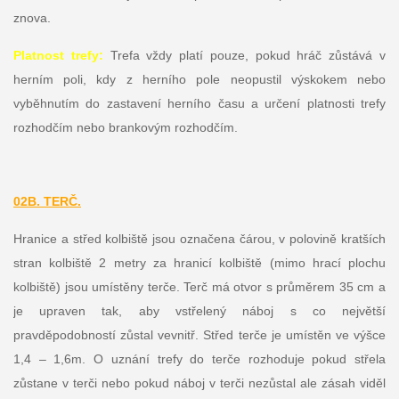
znova.
Platnost trefy:
Trefa vždy platí pouze, pokud hráč zůstává v
herním poli, kdy z herního pole neopustil výskokem nebo
vyběhnutím do zastavení herního času a určení platnosti trefy
rozhodčím nebo brankovým rozhodčím.
02B. TERČ.
Hranice a střed kolbiště jsou označena čárou, v polovině kratších
stran kolbiště 2 metry za hranicí kolbiště (mimo hrací plochu
kolbiště) jsou umístěny terče. Terč má otvor s průměrem 35 cm a
je upraven tak, aby vstřelený náboj s co největší
pravděpodobností zůstal vevnitř. Střed terče je umístěn ve výšce
1,4 – 1,6m. O uznání trefy do terče rozhoduje pokud střela
zůstane v terči nebo pokud náboj v terči nezůstal ale zásah viděl