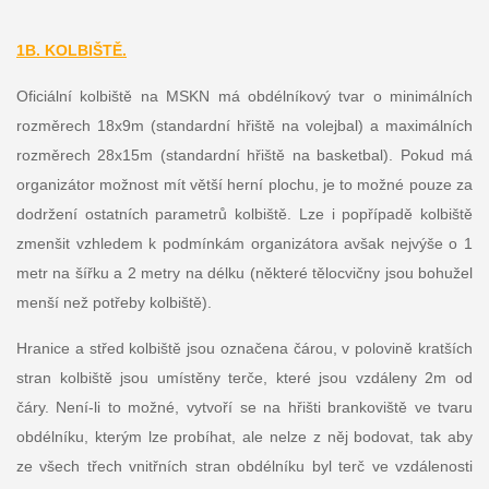
1B. KOLBIŠTĚ.
Oficiální kolbiště na MSKN má obdélníkový tvar o minimálních
rozměrech 18x9m (standardní hřiště na volejbal) a maximálních
rozměrech 28x15m (standardní hřiště na basketbal). Pokud má
organizátor možnost mít větší herní plochu, je to možné pouze za
dodržení ostatních parametrů kolbiště. Lze i popřípadě kolbiště
zmenšit vzhledem k podmínkám organizátora avšak nejvýše o 1
metr na šířku a 2 metry na délku (některé tělocvičny jsou bohužel
menší než potřeby kolbiště).
Hranice a střed kolbiště jsou označena čárou, v polovině kratších
stran kolbiště jsou umístěny terče, které jsou vzdáleny 2m od
čáry. Není-li to možné, vytvoří se na hřišti brankoviště ve tvaru
obdélníku, kterým lze probíhat, ale nelze z něj bodovat, tak aby
ze všech třech vnitřních stran obdélníku byl terč ve vzdálenosti