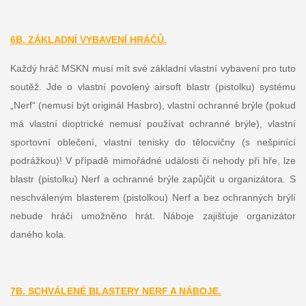
6B. ZÁKLADNÍ VYBAVENÍ HRÁČŮ.
Každý hráč MSKN musí mít své základní vlastní vybavení pro tuto
soutěž. Jde o vlastní povolený airsoft blastr (pistolku) systému
„Nerf“ (nemusí být originál Hasbro), vlastní ochranné brýle (pokud
má vlastní dioptrické nemusí používat ochranné brýle), vlastní
sportovní oblečení, vlastní tenisky do tělocvičny (s nešpinící
podrážkou)! V případě mimořádné události či nehody při hře, lze
blastr (pistolku) Nerf a ochranné brýle zapůjčit u organizátora. S
neschváleným blasterem (pistolkou) Nerf a bez ochranných brýlí
nebude hráči umožněno hrát. Náboje zajišťuje organizátor
daného kola.
7B. SCHVÁLENÉ BLASTERY NERF A NÁBOJE.