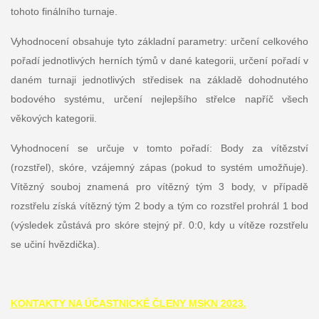
tohoto finálního turnaje.
Vyhodnocení obsahuje tyto základní parametry: určení celkového
pořadí jednotlivých herních týmů v dané kategorii, určení pořadí v
daném turnaji jednotlivých středisek na základě dohodnutého
bodového systému, určení nejlepšího střelce napříč všech
věkových kategorii.
Vyhodnocení se určuje v tomto pořadí: Body za vítězství
(rozstřel), skóre, vzájemný zápas (pokud to systém umožňuje).
Vítězný souboj znamená pro vítězný tým 3 body, v případě
rozstřelu získá vítězný tým 2 body a tým co rozstřel prohrál 1 bod
(výsledek zůstává pro skóre stejný př. 0:0, kdy u vítěze rozstřelu
se učiní hvězdička).
KONTAKTY NA ÚČASTNICKÉ ČLENY MSKN 2023.