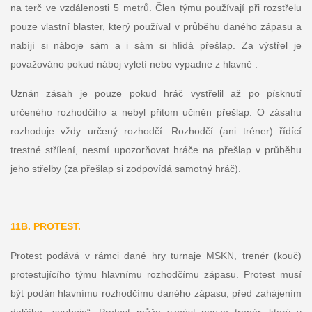
na terč ve vzdálenosti 5 metrů. Člen týmu používají při rozstřelu
pouze vlastní blaster, který používal v průběhu daného zápasu a
nabíjí si náboje sám a i sám si hlídá přešlap. Za výstřel je
považováno pokud náboj vyletí nebo vypadne z hlavně .
Uznán zásah je pouze pokud hráč vystřelil až po písknutí
určeného rozhodčího a nebyl přitom učiněn přešlap. O zásahu
rozhoduje vždy určený rozhodčí. Rozhodčí (ani tréner) řídící
trestné střílení, nesmí upozorňovat hráče na přešlap v průběhu
jeho střelby (za přešlap si zodpovídá samotný hráč).
11B. PROTEST.
Protest podává v rámci dané hry turnaje MSKN, trenér (kouč)
protestujícího týmu hlavnímu rozhodčímu zápasu. Protest musí
být podán hlavnímu rozhodčímu daného zápasu, před zahájením