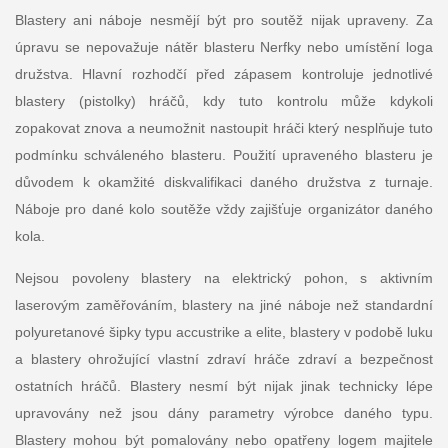
Blastery ani náboje nesmějí být pro soutěž nijak upraveny. Za
úpravu se nepovažuje nátěr blasteru Nerfky nebo umístění loga
družstva. Hlavní rozhodčí před zápasem kontroluje jednotlivé
blastery (pistolky) hráčů, kdy tuto kontrolu může kdykoli
zopakovat znova a neumožnit nastoupit hráči který nesplňuje tuto
podmínku schváleného blasteru. Použití upraveného blasteru je
důvodem k okamžité diskvalifikaci daného družstva z turnaje.
Náboje pro dané kolo soutěže vždy zajišťuje organizátor daného
kola.
Nejsou povoleny blastery na elektrický pohon, s aktivním
laserovým zaměřováním, blastery na jiné náboje než standardní
polyuretanové šipky typu accustrike a elite, blastery v podobě luku
a blastery ohrožující vlastní zdraví hráče zdraví a bezpečnost
ostatních hráčů. Blastery nesmí být nijak jinak technicky lépe
upravovány než jsou dány parametry výrobce daného typu.
Blastery mohou být pomalovány nebo opatřeny logem majitele