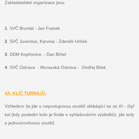
Zakladatelské organizace jsou:
1
. SVČ Bruntál - Jan Franek
2
. SVČ Juventus, Karviná - Zdeněk Uriček
3
. DDM Kopřivnice, - Dan Brhel
4
. SVČ Ostrava - Moravská Ostrava - Ondřej Bílek
4A. KLÍČ TURNAJŮ.
Vzhledem že jde o nepostupovou soutěž skládající se ze tří - čtyř
kol (kdy poslední kolo je finále s vyhlašováním výsledků), jde tedy
o jednoúrovňovou soutěž.