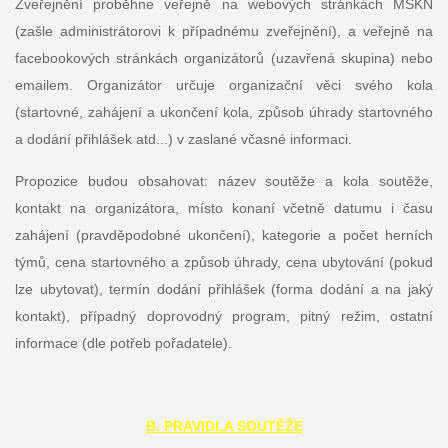
Zveřejnění proběhne veřejně na webových stránkách MSKN
(zašle administrátorovi k případnému zveřejnění), a veřejně na
facebookových stránkách organizátorů (uzavřená skupina) nebo
emailem. Organizátor určuje organizační věci svého kola
(startovné, zahájení a ukončení kola, způsob úhrady startovného
a dodání přihlášek atd...) v zaslané včasné informaci.
Propozice budou obsahovat: název soutěže a kola soutěže,
kontakt na organizátora, místo konaní včetně datumu i času
zahájení (pravděpodobné ukončení), kategorie a počet herních
týmů, cena startovného a způsob úhrady, cena ubytování (pokud
lze ubytovat), termín dodání přihlášek (forma dodání a na jaký
kontakt), případný doprovodný program, pitný režim, ostatní
informace (dle potřeb pořadatele).
B. PRAVIDLA SOUTĚŽE