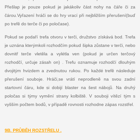
Přešlap je pouze pokud je jakákoliv část nohy na čáře či za
čárou.Vyřazení hráči se do hry vrací při nejbližším přerušení(buď
po trefě do terče či po poločase).
Pokud se podaří trefa otvoru v terči, družstvo získává bod. Trefa
je uznána kterýmkoli rozhodčím pokud šipka zůstane v terči, nebo
dovnitř terče vletěla a vylétla ven (pokud je určen terčový
rozhodčí, určuje zásah on) . Trefu oznamuje rozhodčí dlouhým
dvojitým hvizdem a zvednutou rukou. Po každé trefě následuje
přerušení souboje. Hráči,se vrátí neprodleně na svou zadní
startovní čáru, kde si dobijí blaster na šest nábojů. Na druhý
poločas si týmy vymění strany kolbiště. V souboji vítězí tým s
vyšším počtem bodů, v případě rovnosti rozhodne zápas rozstřel.
9B. PRŮBĚH ROZSTŘELU .