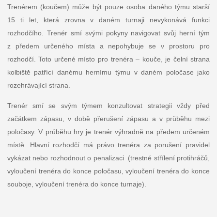
Trenérem (koučem) může být pouze osoba daného týmu starší
15 ti let, která zrovna v daném turnaji nevykonává funkci
rozhodčího. Trenér smí svými pokyny navigovat svůj herní tým
z předem určeného místa a nepohybuje se v prostoru pro
rozhodčí. Toto určené místo pro trenéra – kouče, je čelní strana
kolbiště patřící danému hernímu týmu v daném poločase jako
rozehrávající strana.
Trenér smí se svým týmem konzultovat strategii vždy před
začátkem zápasu, v době přerušení zápasu a v průběhu mezi
poločasy. V průběhu hry je trenér výhradně na předem určeném
místě. Hlavní rozhodčí má právo trenéra za porušení pravidel
vykázat nebo rozhodnout o penalizaci (trestné střílení protihráčů,
vyloučení trenéra do konce poločasu, vyloučení trenéra do konce
souboje, vyloučení trenéra do konce turnaje).