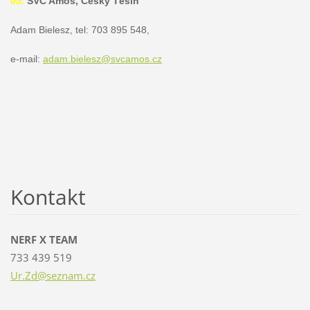
05.
SVČ Amos, Český Těšín
Adam Bielesz, tel: 703 895 548,
e-mail:
adam.bielesz@svcamos.cz
Kontakt
NERF X TEAM
733 439 519
Ur.Zd@se
znam.cz