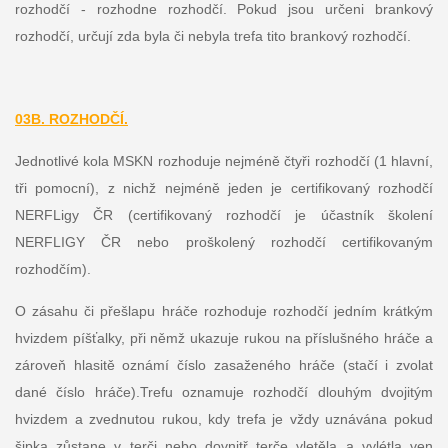
rozhodčí - rozhodne rozhodčí. Pokud jsou určeni brankový
rozhodčí, určují zda byla či nebyla trefa tito brankový rozhodčí.
03B. ROZHODČÍ.
Jednotlivé kola MSKN rozhoduje nejméně čtyři rozhodčí (1 hlavní,
tři pomocní), z nichž nejméně jeden je certifikovaný rozhodčí
NERFLigy ČR (certifikovaný rozhodčí je účastník školení
NERFLIGY ČR nebo proškolený rozhodčí certifikovaným
rozhodčím).
O zásahu či přešlapu hráče rozhoduje rozhodčí jedním krátkým
hvizdem píšťalky, při němž ukazuje rukou na příslušného hráče a
zároveň hlasitě oznámí číslo zasaženého hráče (stačí i zvolat
dané číslo hráče).Trefu oznamuje rozhodčí dlouhým dvojitým
hvizdem a zvednutou rukou, kdy trefa je vždy uznávána pokud
šipka zůstane v terči nebo dovnitř terče vletěla a vylétla ven