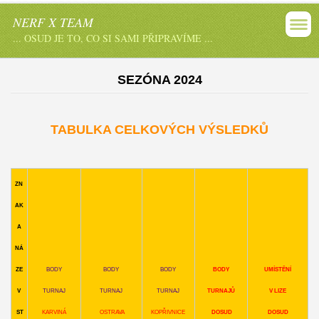
NERF X TEAM
... OSUD JE TO, CO SI SAMI PŘIPRAVÍME ...
SEZÓNA 2024
TABULKA CELKOVÝCH VÝSLEDKŮ
ZN
AK
A
NÁ
ZE
BODY
BODY
BODY
BODY
UMÍSTĚNÍ
V
TURNAJ
TURNAJ
TURNAJ
TURNAJŮ
V LIZE
ST
KARVINÁ
OSTRAVA
KOPŘIVNICE
DOSUD
DOSUD