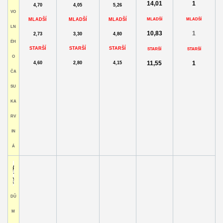
14,01
1
4,70
4,05
5,26
VO
MLADŠÍ
MLADŠÍ
MLADŠÍ
MLADŠÍ
MLADŠÍ
LN
10,83
1
2,73
3,30
4,80
ÉH
STARŠÍ
STARŠÍ
STARŠÍ
STARŠÍ
STARŠÍ
O
11,55
1
4,60
2,80
4,15
ČA
SU
KA
RV
IN
Á
DŮ
M