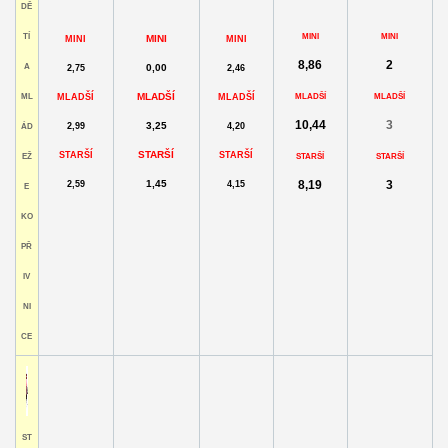
DĚ
TÍ
MINI
MINI
MINI
MINI
MINI
8,86
2
A
0,00
2,75
2,46
MLADŠÍ
ML
MLADŠÍ
MLADŠÍ
MLADŠÍ
MLADŠÍ
10,44
3
3,25
2,99
4,20
ÁD
STARŠÍ
STARŠÍ
STARŠÍ
EŽ
STARŠÍ
STARŠÍ
1,45
8,19
3
2,59
4,15
E
KO
PŘ
IV
NI
CE
ST