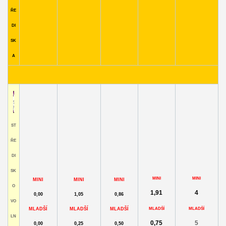
ŘE
DI
SK
A
ST
ŘE
DI
SK
MINI
MINI
MINI
MINI
MINI
O
1,91
4
0,00
1,05
0,86
VO
MLADŠÍ
MLADŠÍ
MLADŠÍ
MLADŠÍ
MLADŠÍ
LN
0,75
5
0,00
0,25
0,50