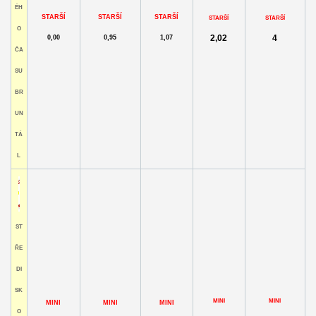
ÉH
STARŠÍ
STARŠÍ
STARŠÍ
STARŠÍ
STARŠÍ
O
2,02
4
0,00
0,95
1,07
ČA
SU
BR
UN
TÁ
L
ST
ŘE
DI
SK
MINI
MINI
MINI
MINI
MINI
O