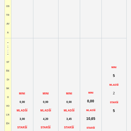
OS
TR
AV
A
ST
MINI
ŘE
5
DI
MLADŠÍ
SK
2
MINI
MINI
MINI
MINI
O
0,00
0,00
0,00
0,00
STARŠÍ
VO
5
MLADŠÍ
MLADŠÍ
MLADŠÍ
MLADŠÍ
LN
10,65
3,00
4,20
3,45
ÉH
STARŠÍ
STARŠÍ
STARŠÍ
STARŠÍ