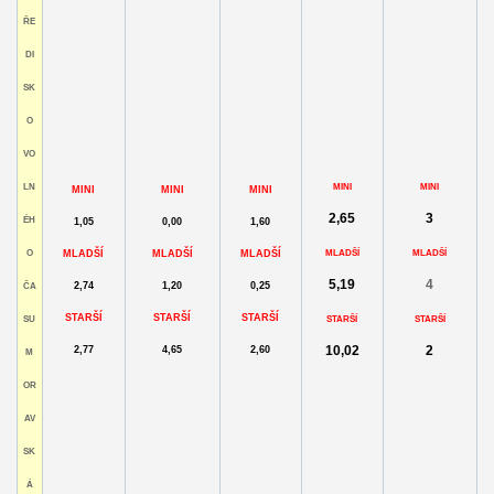
ŘE
DI
SK
O
VO
LN
MINI
MINI
MINI
MINI
MINI
2,65
3
ÉH
1,05
0,00
1,60
O
MLADŠÍ
MLADŠÍ
MLADŠÍ
MLADŠÍ
MLADŠÍ
5,19
4
2,74
1,20
0,25
ČA
STARŠÍ
STARŠÍ
STARŠÍ
SU
STARŠÍ
STARŠÍ
10,02
2
2,77
4,65
2,60
M
OR
AV
SK
Á