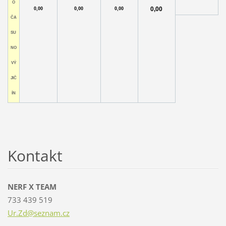
O
0,00
0,00
0,00
0,00
ČA
SU
NO
VÝ
JIČ
ÍN
Kontakt
NERF X TEAM
733 439 519
Ur.Zd@se
znam.cz