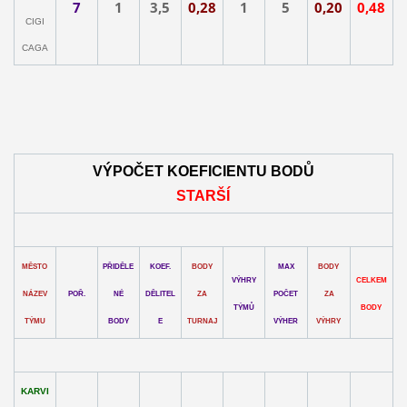
7
1
3,5
0,28
1
5
0,20
0,48
CIGI
CAGA
VÝPOČET KOEFICIENTU BODŮ
STARŠÍ
MĚSTO
PŘIDĚLE
KOEF.
BODY
MAX
BODY
VÝHRY
CELKEM
NÁZEV
POŘ.
NÉ
DĚLITEL
ZA
POČET
ZA
TÝMŮ
BODY
TÝMU
BODY
E
TURNAJ
VÝHER
VÝHRY
KARVI