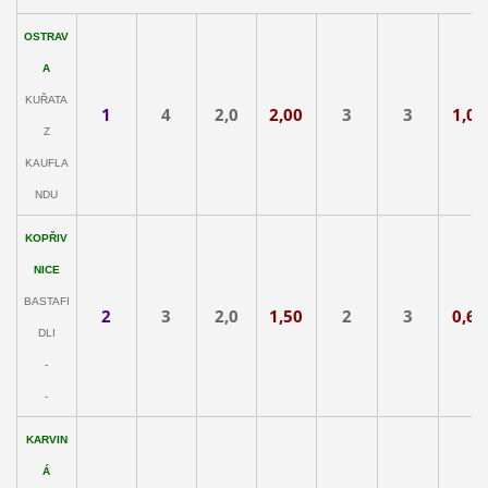
OSTRAV
A
KUŘATA
1
4
2,0
2,00
3
3
1,00
Z
KAUFLA
NDU
KOPŘIV
NICE
BASTAFI
2
3
2,0
1,50
2
3
0,66
DLI
-
-
KARVIN
Á