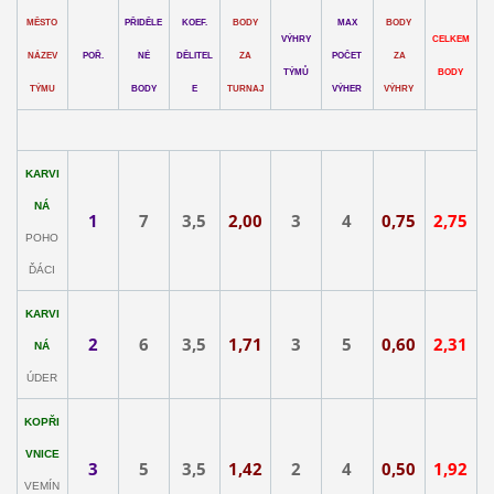
MĚSTO
PŘIDĚLE
KOEF.
BODY
MAX
BODY
VÝHRY
CELKEM
NÁZEV
POŘ.
NÉ
DĚLITEL
ZA
POČET
ZA
TÝMŮ
BODY
TÝMU
BODY
E
TURNAJ
VÝHER
VÝHRY
KARVI
NÁ
1
7
3,5
2,00
3
4
0,75
2,75
POHO
ĎÁCI
KARVI
2
6
3,5
1,71
3
5
0,60
2,31
NÁ
ÚDER
KOPŘI
VNICE
3
5
3,5
1,42
2
4
0,50
1,92
VEMÍN