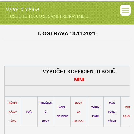
NERF X TEAM
... OSUD JE TO, CO SI SAMI PŘIPRAVÍME ...
I. OSTRAVA 13.11.2021
VÝPOČET KOEFICIENTU BODŮ
MINI
MĚSTO
PŘIDĚLEN
BODY
MAX
KOEF.
VÝHRY
BODY
NÁZEV
POŘ.
É
ZA
POČET
DĚLITELE
TÝMŮ
ZA VÝHR
TÝMU
BODY
TURNAJ
VÝHER