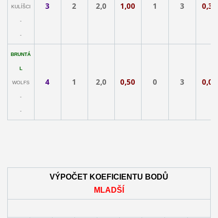
3
2
2,0
1,00
1
3
0,33
KULÍŠCI
-
-
BRUNTÁ
L
4
1
2,0
0,50
0
3
0,00
WOLFS
-
-
VÝPOČET KOEFICIENTU BODŮ
MLADŠÍ