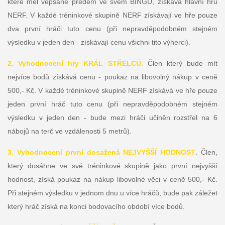
které měl vepsané předem ve svém BINGU, získává hlavní hru
NERF. V každé tréninkové skupině NERF získávají ve hře pouze
dva první hráči tuto cenu (při nepravděpodobném stejném
výsledku v jeden den - získávají cenu všichni tito výherci).
2. Vyhodnocení hry KRÁL STŘELCŮ.
Člen který bude mít
nejvíce bodů získává cenu - poukaz na libovolný nákup v ceně
500,- Kč. V každé tréninkové skupině NERF získává ve hře pouze
jeden první hráč tuto cenu (při nepravděpodobném stejném
výsledku v jeden den - bude mezi hráči učiněn rozstřel na 6
nábojů na terč ve vzdálenosti 5 metrů).
3. Vyhodnocení první dosažená NEJVYŠŠÍ HODNOST
. Člen,
který dosáhne ve své tréninkové skupině jako první nejvyšší
hodnost, získá poukaz na nákup libovolné věci v ceně 500,- Kč.
Při stejném výsledku v jednom dnu u více hráčů, bude pak záležet
který hráč získá na konci bodovacího období více bodů.