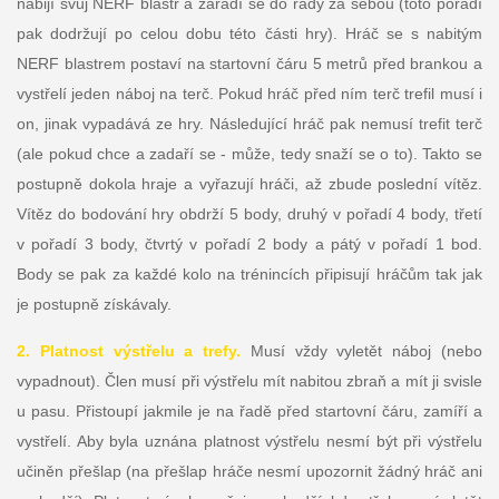
nabijí svůj NERF blastr a zařadí se do řady za sebou (toto pořadí
pak dodržují po celou dobu této části hry). Hráč se s nabitým
NERF blastrem postaví na startovní čáru 5 metrů před brankou a
vystřelí jeden náboj na terč. Pokud hráč před ním terč trefil musí i
on, jinak vypadává ze hry. Následující hráč pak nemusí trefit terč
(ale pokud chce a zadaří se - může, tedy snaží se o to). Takto se
postupně dokola hraje a vyřazují hráči, až zbude poslední vítěz.
Vítěz do bodování hry obdrží 5 body, druhý v pořadí 4 body, třetí
v pořadí 3 body, čtvrtý v pořadí 2 body a pátý v pořadí 1 bod.
Body se pak za každé kolo na trénincích připisují hráčům tak jak
je postupně získávaly.
2. Platnost výstřelu a trefy.
Musí vždy vyletět náboj (nebo
vypadnout). Člen musí při výstřelu mít nabitou zbraň a mít ji svisle
u pasu. Přistoupí jakmile je na řadě před startovní čáru, zamíří a
vystřelí. Aby byla uznána platnost výstřelu nesmí být při výstřelu
učiněn přešlap (na přešlap hráče nesmí upozornit žádný hráč ani