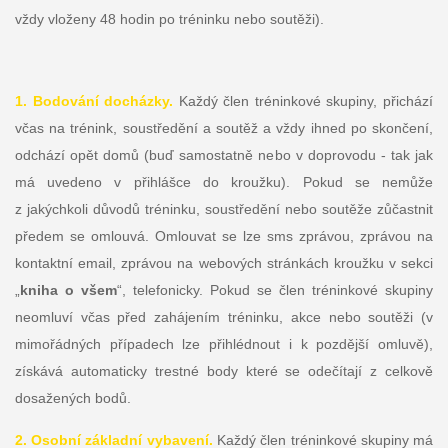
vždy vloženy 48 hodin po tréninku nebo soutěži).
1. Bodování docházky.
Každý člen tréninkové skupiny, přichází
včas na trénink, soustředění a soutěž a vždy ihned po skončení,
odchází opět domů (buď samostatně nebo v doprovodu - tak jak
má uvedeno v přihlášce do kroužku). Pokud se nemůže
z jakýchkoli důvodů tréninku, soustředění nebo soutěže zůčastnit
předem se omlouvá. Omlouvat se lze sms zprávou, zprávou na
kontaktní email, zprávou na webových stránkách kroužku v sekci
„
kniha o všem
“, telefonicky. Pokud se člen tréninkové skupiny
neomluví včas před zahájením tréninku, akce nebo soutěži (v
mimořádných případech lze přihlédnout i k pozdější omluvě),
získává automaticky trestné body které se odečítají z celkově
dosažených bodů.
2. Osobní základní vybavení.
Každý člen tréninkové skupiny má