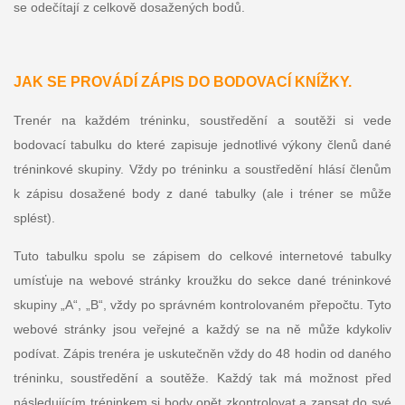
se odečítají z celkově dosažených bodů.
JAK SE PROVÁDÍ ZÁPIS DO BODOVACÍ KNÍŽKY.
Trenér na každém tréninku, soustředění a soutěži si vede
bodovací tabulku do které zapisuje jednotlivé výkony členů dané
tréninkové skupiny. Vždy po tréninku a soustředění hlásí členům
k zápisu dosažené body z dané tabulky (ale i tréner se může
splést).
Tuto tabulku spolu se zápisem do celkové internetové tabulky
umísťuje na webové stránky kroužku do sekce dané tréninkové
skupiny „A“, „B“, vždy po správném kontrolovaném přepočtu. Tyto
webové stránky jsou veřejné a každý se na ně může kdykoliv
podívat. Zápis trenéra je uskutečněn vždy do 48 hodin od daného
tréninku, soustředění a soutěže. Každý tak má možnost před
následujícím tréninkem si body opět zkontrolovat a zapsat do své