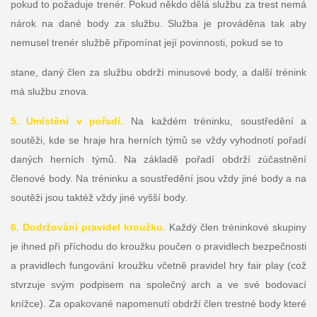
pokud to požaduje trenér. Pokud někdo dělá službu za trest nemá
nárok na dané body za službu. Služba je prováděna tak aby
nemusel trenér službě připomínat její povinnosti, pokud se to
stane, daný člen za službu obdrží minusové body, a další trénink
má službu znova.
5. Umístění v pořadí.
Na každém tréninku, soustředění a
soutěži, kde se hraje hra herních týmů se vždy vyhodnotí pořadí
daných herních týmů. Na základě pořadí obdrží zúčastnění
členové body. Na tréninku a soustředění jsou vždy jiné body a na
soutěži jsou taktéž vždy jiné vyšší body.
6. Dodržování pravidel kroužku.
Každý člen tréninkové skupiny
je ihned při příchodu do kroužku poučen o pravidlech bezpečnosti
a pravidlech fungování kroužku včetně pravidel hry fair play (což
stvrzuje svým podpisem na společný arch a ve své bodovací
knížce). Za opakované napomenutí obdrží člen trestné body které