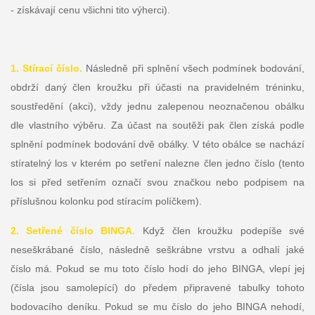
- získávají cenu všichni tito výherci).
1. Stírací číslo.
Následně při splnění všech podmínek bodování,
obdrží daný člen kroužku při účasti na pravidelném tréninku,
soustředění (akci), vždy jednu zalepenou neoznačenou obálku
dle vlastního výběru. Za účast na soutěži pak člen získá podle
splnění podmínek bodování dvě obálky. V této obálce se nachází
stíratelný los v kterém po setření nalezne člen jedno číslo (tento
los si před setřením označí svou značkou nebo podpisem na
příslušnou kolonku pod stíracím políčkem).
2. Setřené číslo BINGA.
Když člen kroužku podepíše své
neseškrábané číslo, následně seškrábne vrstvu a odhalí jaké
číslo má. Pokud se mu toto číslo hodí do jeho BINGA, vlepí jej
(čísla jsou samolepící) do předem připravené tabulky tohoto
bodovacího deníku. Pokud se mu číslo do jeho BINGA nehodí,