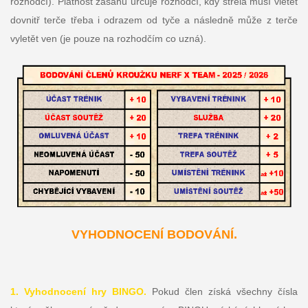
rozhodčí). Platnost zásahu určuje rozhodčí, kdy střela musí vletět
dovnitř terče třeba i odrazem od tyče a následně může z terče
vyletět ven (je pouze na rozhodčím co uzná).
VYHODNOCENÍ BODOVÁNÍ.
1. Vyhodnocení hry BINGO.
Pokud člen získá všechny čísla