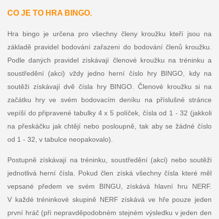
CO JE TO HRA BINGO.
Hra bingo je určena pro všechny členy kroužku kteří jsou na
základě pravidel bodování zařazeni do bodování členů kroužku.
Podle daných pravidel získávají členové kroužku na tréninku a
soustředění (akci) vždy jedno herní číslo hry BINGO, kdy na
soutěži získávají dvě čísla hry BINGO. Členové kroužku si na
začátku hry ve svém bodovacím deníku na příslušné stránce
vepíší do připravené tabulky 4 x 5 políček, čísla od 1 - 32 (jakkoli
na přeskáčku jak chtějí nebo posloupně, tak aby se žádné číslo
od 1 - 32, v tabulce neopakovalo).
Postupně získávají na tréninku, soustředění (akci) nebo soutěži
jednotlivá herní čísla. Pokud člen získá všechny čísla které měl
vepsané předem ve svém BINGU, získává hlavní hru NERF.
V každé tréninkové skupině NERF získává ve hře pouze jeden
první hráč (při nepravděpodobném stejném výsledku v jeden den