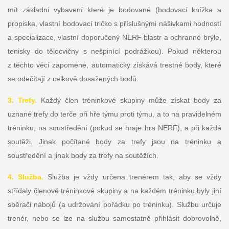
mít základní vybavení které je bodované (bodovací knížka a
propiska, vlastní bodovací tričko s příslušnými nášivkami hodností
a specializace, vlastní doporučený NERF blastr a ochranné brýle,
tenisky do tělocvičny s nešpinící podrážkou). Pokud některou
z těchto věcí zapomene, automaticky získává trestné body, které
se odečítají z celkově dosažených bodů.
3. Trefy.
Každý člen tréninkové skupiny může získat body za
uznané trefy do terče při hře týmu proti týmu, a to na pravidelném
tréninku, na soustředění (pokud se hraje hra NERF), a při každé
soutěži. Jinak počítané body za trefy jsou na tréninku a
soustředění a jinak body za trefy na soutěžích.
4. Služba.
Služba je vždy určena trenérem tak, aby se vždy
střídaly členové tréninkové skupiny a na každém tréninku byly jiní
sběrači nábojů (a udržování pořádku po tréninku). Službu určuje
trenér, nebo se lze na službu samostatně přihlásit dobrovolně,