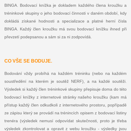
BINGA. Bodovací knížka je dokladem každého člena kroužku a
tréninkové skupiny o jeho bodovací činnosti v daném období, kdy
dokládá získané hodnosti a specializace a platné herní čísla
BINGA. Každý člen kroužku má svou bodovací knížku ihned při
převzetí podepsanou a sám si za ni zodpovídá.
CO VŠE SE BODUJE.
Bodování vždy probíhá na každém tréninku (nebo na každém
soustředění na kterém je soutěž NERF), a na každé soutěži.
Výsledek si každý člen tréninkové skupiny přepisuje doma do této
bodovací knížky z internetové stránky našeho kroužku (kam má
přístup každý člen odkudkoli z internetového prostoru, popřípadě
ze zápisu který se provádí na trénincích opisem z bodovací listiny
trenéra (výsledek nemusí odpovídat skutečnosti, proto je třeba
výsledek zkontrolovat a opravit z webu kroužku - výsledky jsou