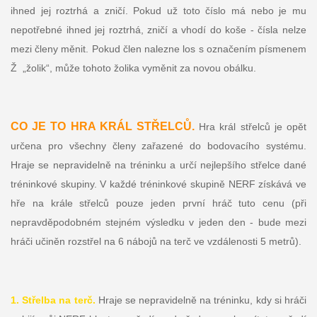
ihned jej roztrhá a zničí. Pokud už toto číslo má nebo je mu
nepotřebné ihned jej roztrhá, zničí a vhodí do koše - čísla nelze
mezi členy měnit. Pokud člen nalezne los s označením písmenem
Ž „žolik“, může tohoto žolika vyměnit za novou obálku.
CO JE TO HRA KRÁL STŘELCŮ.
Hra král střelců je opět
určena pro všechny členy zařazené do bodovacího systému.
Hraje se nepravidelně na tréninku a určí nejlepšího střelce dané
tréninkové skupiny. V každé tréninkové skupině NERF získává ve
hře na krále střelců pouze jeden první hráč tuto cenu (při
nepravděpodobném stejném výsledku v jeden den - bude mezi
hráči učiněn rozstřel na 6 nábojů na terč ve vzdálenosti 5 metrů).
1. Střelba na terč.
Hraje se nepravidelně na tréninku, kdy si hráči