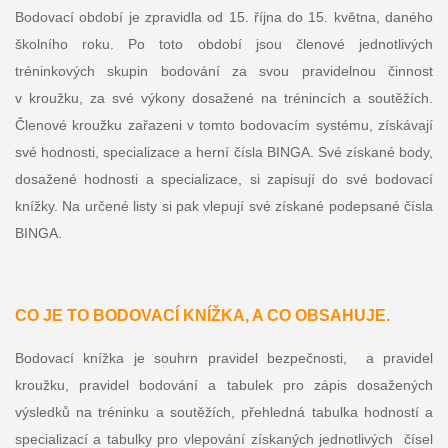
Bodovací období je zpravidla od 15. října do 15. května, daného
školního roku. Po toto období jsou členové jednotlivých
tréninkových skupin bodování za svou pravidelnou činnost
v kroužku, za své výkony dosažené na trénincích a soutěžích.
Členové kroužku zařazeni v tomto bodovacím systému, získávají
své hodnosti, specializace a herní čísla BINGA. Své získané body,
dosažené hodnosti a specializace, si zapisují do své bodovací
knížky. Na určené listy si pak vlepují své získané podepsané čísla
BINGA.
CO JE TO BODOVACÍ KNÍŽKA, A CO OBSAHUJE.
Bodovací knížka je souhrn pravidel bezpečnosti, a pravidel
kroužku, pravidel bodování a tabulek pro zápis dosažených
výsledků na tréninku a soutěžích, přehledná tabulka hodností a
specializací a tabulky pro vlepování získaných jednotlivých čísel