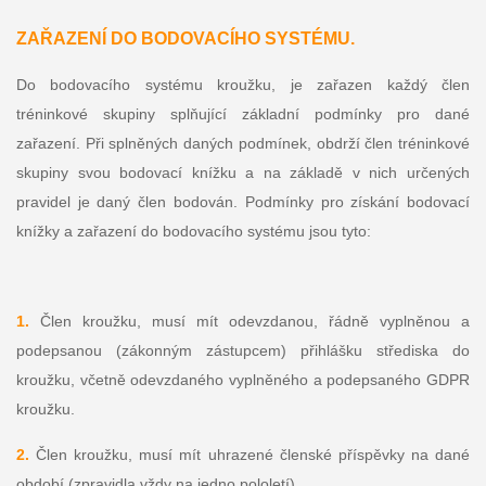
ZAŘAZENÍ DO BODOVACÍHO SYSTÉMU.
Do bodovacího systému kroužku, je zařazen každý člen
tréninkové skupiny splňující základní podmínky pro dané
zařazení. Při splněných daných podmínek, obdrží člen tréninkové
skupiny svou bodovací knížku a na základě v nich určených
pravidel je daný člen bodován. Podmínky pro získání bodovací
knížky a zařazení do bodovacího systému jsou tyto:
1.
Člen kroužku, musí mít odevzdanou, řádně vyplněnou a
podepsanou (zákonným zástupcem) přihlášku střediska do
kroužku, včetně odevzdaného vyplněného a podepsaného GDPR
kroužku.
2.
Člen kroužku, musí mít uhrazené členské příspěvky na dané
období (zpravidla vždy na jedno pololetí).