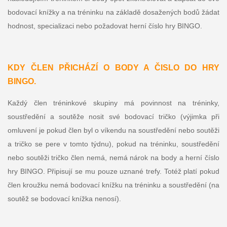
bodovací knížky a na tréninku na základě dosažených bodů žádat
hodnost, specializaci nebo požadovat herní číslo hry BINGO.
KDY ČLEN PŘICHÁZÍ O BODY A ČISLO DO HRY
BINGO.
Každý člen tréninkové skupiny má povinnost na tréninky,
soustředění a soutěže nosit své bodovací tričko (výjimka při
omluvení je pokud člen byl o víkendu na soustředění nebo soutěži
a tričko se pere v tomto týdnu), pokud na tréninku, soustředění
nebo soutěži tričko člen nemá, nemá nárok na body a herní číslo
hry BINGO. Připisují se mu pouze uznané trefy. Totéž platí pokud
člen kroužku nemá bodovací knížku na tréninku a soustředění (na
soutěž se bodovací knížka nenosí).