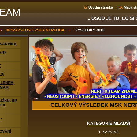
Úvodní stránka
Mapa st
TEAM
... OSUD JE TO, CO SI
MORAVSKOSLEZSKÁ NERFLIGA
VÝSLEDKY 2018
 KARVINÁ
ERF
Y
26
 ČLENEM
 MÁM
UŽKU, BP
CELKOVÝ VÝSLEDEK MSK NERF
DEX
-
KATEGORIE MLADŠÍ
OVÁNÍ
1. KARVINÁ