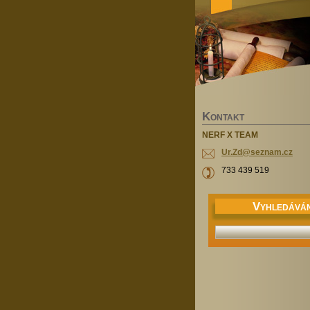
K
ONTAKT
NERF X TEAM
Ur.Zd@se
znam.cz
733 439 519
V
YHLEDÁVÁN