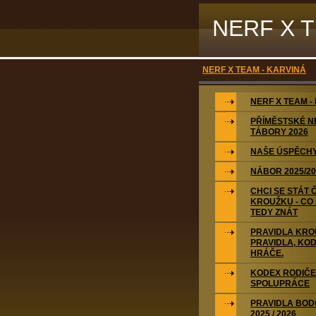
NERF X 
NERF X TEAM - KARVINÁ
NERF X TEAM -
PŘÍMĚSTSKÉ N
TÁBORY 2026
NAŠE ÚSPĚCH
NÁBOR 2025/20
CHCI SE STÁT
KROUŽKU - CO
TEDY ZNÁT
PRAVIDLA KRO
PRAVIDLA, KO
HRÁČE.
KODEX RODIČE 
SPOLUPRÁCE
PRAVIDLA BOD
2025 / 2026