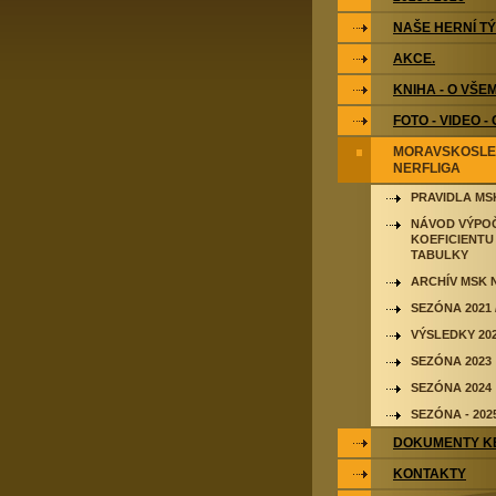
NAŠE HERNÍ T
AKCE.
KNIHA - O VŠE
FOTO - VIDEO -
MORAVSKOSLE
NERFLIGA
PRAVIDLA MS
NÁVOD VÝPO
KOEFICIENTU
TABULKY
ARCHÍV MSK 
SEZÓNA 2021 /
VÝSLEDKY 2021
SEZÓNA 2023
SEZÓNA 2024
SEZÓNA - 202
DOKUMENTY KE
KONTAKTY