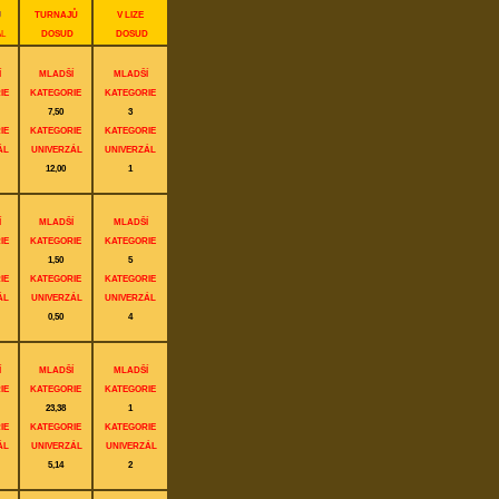
J
TURNAJŮ
V LIZE
L
DOSUD
DOSUD
Í
MLADŠÍ
MLADŠÍ
IE
KATEGORIE
KATEGORIE
7,50
3
IE
KATEGORIE
KATEGORIE
ÁL
UNIVERZÁL
UNIVERZÁL
12,00
1
Í
MLADŠÍ
MLADŠÍ
IE
KATEGORIE
KATEGORIE
1,50
5
IE
KATEGORIE
KATEGORIE
ÁL
UNIVERZÁL
UNIVERZÁL
0,50
4
Í
MLADŠÍ
MLADŠÍ
IE
KATEGORIE
KATEGORIE
23,38
1
IE
KATEGORIE
KATEGORIE
ÁL
UNIVERZÁL
UNIVERZÁL
5,14
2