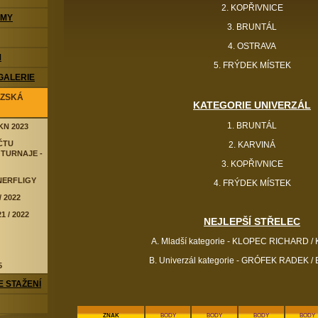
2. KOPŘIVNICE
ÝMY
3. BRUNTÁL
4. OSTRAVA
M
5. FRÝDEK MÍSTEK
 GALERIE
ZSKÁ
KATEGORIE UNIVERZÁL
1. BRUNTÁL
KN 2023
ČTU
2. KARVINÁ
 TURNAJE -
3. KOPŘIVNICE
NERFLIGY
4. FRÝDEK MÍSTEK
 2022
 / 2022
NEJLEPŠÍ STŘELEC
A. Mladší kategorie - KLOPEC RICHARD /
B. Univerzál kategorie - GRÓFEK RADEK 
5
 STAŽENÍ
ZNAK
BODY
BODY
BODY
BODY