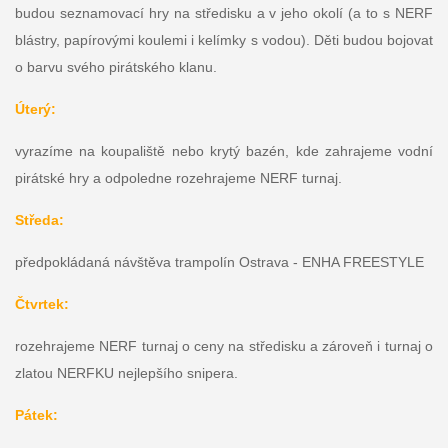
budou seznamovací hry na středisku a v jeho okolí (a to s NERF
blástry, papírovými koulemi i kelímky s vodou). Děti budou bojovat
o barvu svého pirátského klanu.
Úterý:
vyrazíme na koupaliště nebo krytý bazén, kde zahrajeme vodní
pirátské hry a odpoledne rozehrajeme NERF turnaj.
Středa:
předpokládaná návštěva trampolín Ostrava - ENHA FREESTYLE
Čtvrtek:
rozehrajeme NERF turnaj o ceny na středisku a zároveň i turnaj o
zlatou NERFKU nejlepšího snipera.
Pátek: