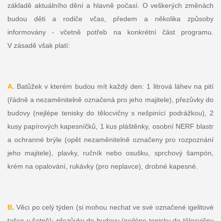
základě aktuálního dění a hlavně počasí. O veškerých změnách
budou děti a rodiče včas, předem a několika způsoby
informovány - včetně potřeb na konkrétní část programu.
V zásadě však platí:
A.
Batůžek v kterém budou mít každý den: 1 litrová láhev na pití
(řádně a nezaměnitelně označená pro jeho majitele), přezůvky do
budovy (nejlépe tenisky do tělocvičny s nešpinící podrážkou), 2
kusy papírových kapesníčků, 1 kus pláštěnky, osobní NERF blastr
a ochranné brýle (opět nezaměnitelně označeny pro rozpoznání
jeho majitele), plavky, ručník nebo osušku, sprchový šampón,
krém na opalování, rukávky (pro neplavce), drobné kapesné.
B.
Věci po celý týden (si mohou nechat ve své označené igelitové
tašce v šatně): přezůvky do budovy (nejlépe tenisky do tělocvičny