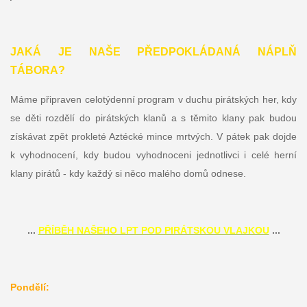
JAKÁ JE NAŠE PŘEDPOKLÁDANÁ NÁPLŇ
TÁBORA?
Máme připraven celotýdenní program v duchu pirátských her, kdy
se děti rozdělí do pirátských klanů a s těmito klany pak budou
získávat zpět prokleté Aztécké mince mrtvých. V pátek pak dojde
k vyhodnocení, kdy budou vyhodnoceni jednotlivci i celé herní
klany pirátů - kdy každý si něco malého domů odnese.
...
PŘÍBĚH NAŠEHO LPT POD PIRÁTSKOU VLAJKOU
...
Pondělí: