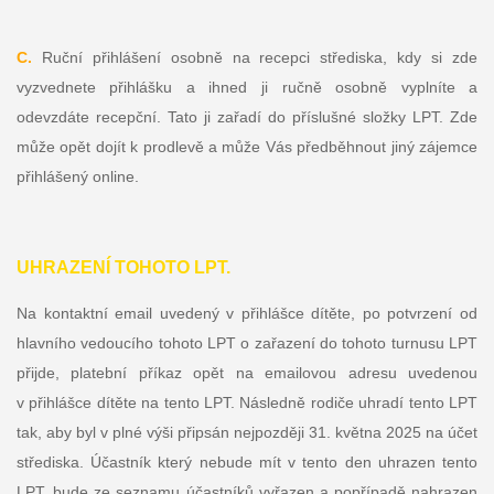
C.
Ruční přihlášení osobně na recepci střediska, kdy si zde
vyzvednete přihlášku a ihned ji ručně osobně vyplníte a
odevzdáte recepční. Tato ji zařadí do příslušné složky LPT. Zde
může opět dojít k prodlevě a může Vás předběhnout jiný zájemce
přihlášený online.
UHRAZENÍ TOHOTO LPT.
Na kontaktní email uvedený v přihlášce dítěte, po potvrzení od
hlavního vedoucího tohoto LPT o zařazení do tohoto turnusu LPT
přijde, platební příkaz opět na emailovou adresu uvedenou
v přihlášce dítěte na tento LPT. Následně rodiče uhradí tento LPT
tak, aby byl v plné výši připsán nejpozději 31. května 2025 na účet
střediska. Účastník který nebude mít v tento den uhrazen tento
LPT, bude ze seznamu účastníků vyřazen a popřípadě nahrazen