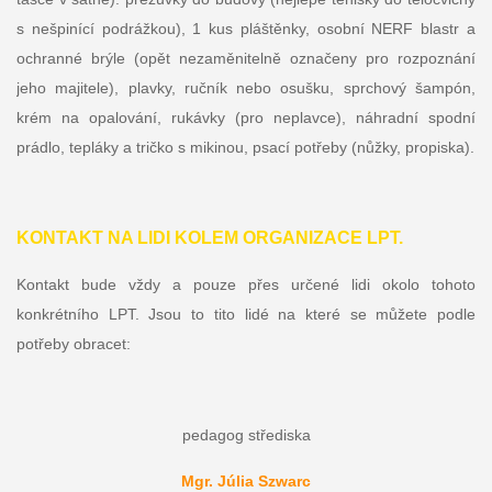
s nešpinící podrážkou), 1 kus pláštěnky, osobní NERF blastr a
ochranné brýle (opět nezaměnitelně označeny pro rozpoznání
jeho majitele), plavky, ručník nebo osušku, sprchový šampón,
krém na opalování, rukávky (pro neplavce), náhradní spodní
prádlo, tepláky a tričko s mikinou, psací potřeby (nůžky, propiska).
KONTAKT NA LIDI KOLEM ORGANIZACE LPT.
Kontakt bude vždy a pouze přes určené lidi okolo tohoto
konkrétního LPT. Jsou to tito lidé na které se můžete podle
potřeby obracet:
pedagog střediska
Mgr. Júlia Szwarc