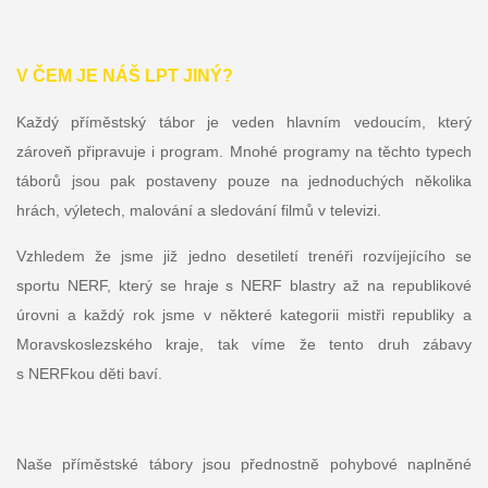
V ČEM JE NÁŠ LPT JINÝ?
Každý příměstský tábor je veden hlavním vedoucím, který
zároveň připravuje i program. Mnohé programy na těchto typech
táborů jsou pak postaveny pouze na jednoduchých několika
hrách, výletech, malování a sledování filmů v televizi.
Vzhledem že jsme již jedno desetiletí trenéři rozvíjejícího se
sportu NERF, který se hraje s NERF blastry až na republikové
úrovni a každý rok jsme v některé kategorii mistři republiky a
Moravskoslezského kraje, tak víme že tento druh zábavy
s NERFkou děti baví.
Naše příměstské tábory jsou přednostně pohybové naplněné