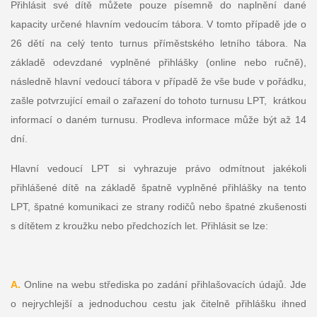
Přihlásit své dítě můžete pouze písemně do naplnění dané
kapacity určené hlavním vedoucím tábora. V tomto případě jde o
26 dětí na celý tento turnus příměstského letního tábora. Na
základě odevzdané vyplněné přihlášky (online nebo ručně),
následně hlavní vedoucí tábora v případě že vše bude v pořádku,
zašle potvrzující email o zařazení do tohoto turnusu LPT, krátkou
informací o daném turnusu. Prodleva informace může být až 14
dní.
Hlavní vedoucí LPT si vyhrazuje právo odmítnout jakékoli
přihlášené dítě na základě špatně vyplněné přihlášky na tento
LPT, špatné komunikaci ze strany rodičů nebo špatné zkušenosti
s dítětem z kroužku nebo předchozích let. Přihlásit se lze:
A.
Online na webu střediska po zadání přihlašovacích údajů. Jde
o nejrychlejší a jednoduchou cestu jak čitelně přihlášku ihned