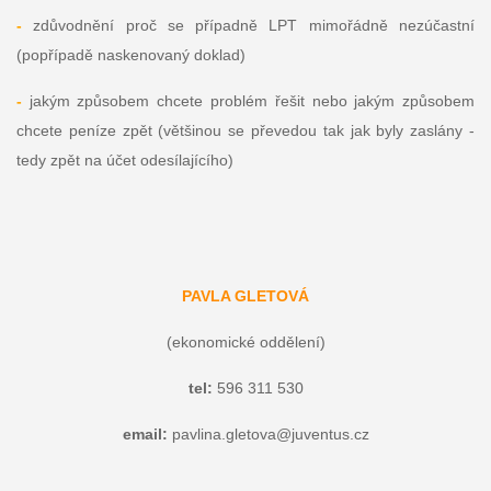
-
zdůvodnění proč se případně LPT mimořádně nezúčastní
(popřípadě naskenovaný doklad)
-
jakým způsobem chcete problém řešit nebo jakým způsobem
chcete peníze zpět (většinou se převedou tak jak byly zaslány -
tedy zpět na účet odesílajícího)
PAVLA GLETOVÁ
(ekonomické oddělení)
tel:
596 311 530
email:
pavlina.gletova@juventus.cz