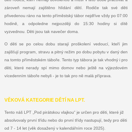
zároveň nemají zajištěno hlídání dětí. Rodiče tak své děti
přivedenou ráno na tento příměstský tábor nejdříve vždy po 07:00
hodině, a odpoledne nejpozději do 15:30 hodiny si dítě
vyzvednou. Děti jsou tak navečer doma.
O děti se po celou dobu starají proškolení vedoucí, kteří jim
zajišťují program, stravu a pitný režim po dobu pobytu v daný den
na tomto příměstském táboře. Tento typ tábora je tak vhodný i pro
děti, které nerady spí mimo domov nebo ještě na výjezdovém
vícedenním táboře nebyli - je to tak pro ně malá příprava.
VĚKOVÁ KATEGORIE DĚTÍ NA LPT.
Tento náš LPT „Pod pirátskou vlajkou“ je určen pro děti, které již
absolvovaly první třídu nebo do první třídy nastupují, tedy pro děti
od 7 - 14 let (věk dosažený v kalendářním roce 2025).