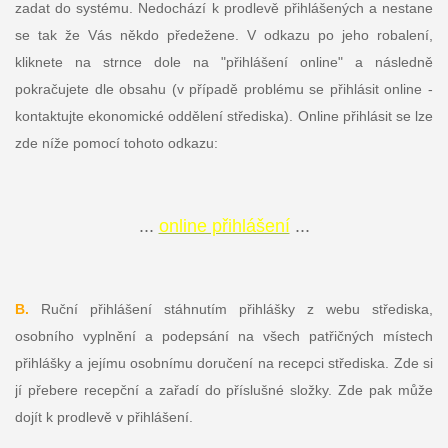
zadat do systému. Nedochází k prodlevě přihlášených a nestane
se tak že Vás někdo předežene.
V odkazu po jeho robalení,
kliknete na strnce dole na "přihlášení online" a následně
pokračujete dle obsahu (v případě problému se přihlásit online -
kontaktujte ekonomické oddělení střediska).
Online přihlásit se lze
zde níže pomocí tohoto odkazu:
...
online přihlášení
...
B.
Ruční přihlášení stáhnutím přihlášky z webu střediska,
osobního vyplnění a podepsání na všech patřičných místech
přihlášky a jejímu osobnímu doručení na recepci střediska. Zde si
jí přebere recepční a zařadí do příslušné složky. Zde pak může
dojít k prodlevě v přihlášení.