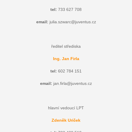
tel:
733 627 708
email:
julia.szwarc@juventus.cz
ředitel střediska
Ing. Jan Firla
tel:
602 784 151
email:
jan.firla@juventus.cz
hlavní vedoucí LPT
Zdeněk Uriček