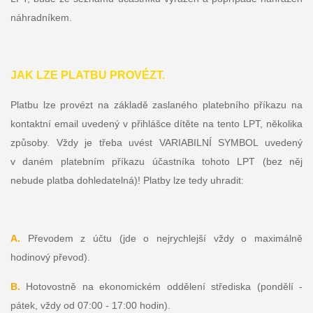
náhradníkem.
JAK LZE PLATBU PROVÉZT.
Platbu lze provézt na základě zaslaného platebního příkazu na
kontaktní email uvedený v přihlášce dítěte na tento LPT, několika
způsoby. Vždy je třeba uvést VARIABILNÍ SYMBOL uvedený
v daném platebním příkazu účastníka tohoto LPT (bez něj
nebude platba dohledatelná)! Platby lze tedy uhradit:
A.
Převodem z účtu (jde o nejrychlejší vždy o maximálně
hodinový převod).
B.
Hotovostně na ekonomickém oddělení střediska (pondělí -
pátek, vždy od 07:00 - 17:00 hodin).