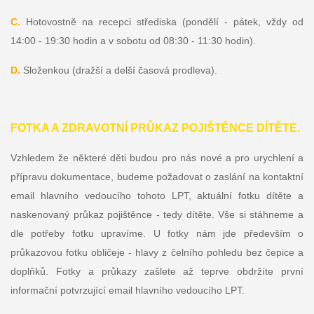
C.
Hotovostně na recepci střediska (pondělí - pátek, vždy od
14:00 - 19:30 hodin a v sobotu od 08:30 - 11:30 hodin).
D.
Složenkou (dražší a delší časová prodleva).
FOTKA A ZDRAVOTNÍ PRŮKAZ POJIŠTĚNCE DÍTĚTE.
Vzhledem že některé děti budou pro nás nové a pro urychlení a
přípravu dokumentace, budeme požadovat o zaslání na kontaktní
email hlavního vedoucího tohoto LPT, aktuální fotku dítěte a
naskenovaný průkaz pojištěnce - tedy dítěte. Vše si stáhneme a
dle potřeby fotku upravíme. U fotky nám jde především o
průkazovou fotku obličeje - hlavy z čelního pohledu bez čepice a
doplňků. Fotky a průkazy zašlete až teprve obdržíte první
informační potvrzující email hlavního vedoucího LPT.