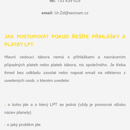
tel:
733 439 519
email:
Ur.Zd@seznam.cz
JAK POSTUPOVAT POKUD ŘEŠÍTE PŘIHLÁŠKY A
PLATBY LPT.
Hlavní vedoucí tábora nemá s přihláškami a navrácením
případných plateb nebo plateb tábora, nic společného. Je třeba
ihned bez odkladu zavolat nebo napsat email na některou z
uvedených osob, v kterém uvedete:
-
o koho jde a o který LPT se jedná (vždy je pomocné slůvko
název planety)
-
o jaký problém jde