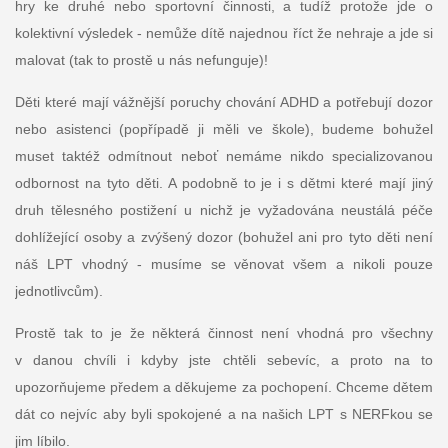
hry ke druhé nebo sportovní činnosti, a tudíž protože jde o
kolektivní výsledek - nemůže dítě najednou říct že nehraje a jde si
malovat (tak to prostě u nás nefunguje)!
Děti které mají vážnější poruchy chování ADHD a potřebují dozor
nebo asistenci (popřípadě ji měli ve škole), budeme bohužel
muset taktéž odmítnout neboť nemáme nikdo specializovanou
odbornost na tyto děti. A podobně to je i s dětmi které mají jiný
druh tělesného postižení u nichž je vyžadována neustálá péče
dohlížející osoby a zvýšený dozor (bohužel ani pro tyto děti není
náš LPT vhodný - musíme se věnovat všem a nikoli pouze
jednotlivcům).
Prostě tak to je že některá činnost není vhodná pro všechny
v danou chvíli i kdyby jste chtěli sebevíc, a proto na to
upozorňujeme předem a děkujeme za pochopení. Chceme dětem
dát co nejvíc aby byli spokojené a na našich LPT s NERFkou se
jim líbilo.