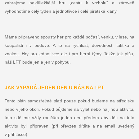
zahrajeme nejdůležitější hru „cestu k vrcholu“ a zároveň
vyhodnotíme celý týden a jednotlivce i celé pirátské klany.
Máme připraveno spousty her pro každé počasí, venku, v lese, na
koupališti i v budově. A to na rychlost, dovednost, taktiku a
znalost. Hry pro jednotlivce ale i pro herní týmy. Takže jak píšu,
náš LPT bude jen a jen v pohybu.
JAK VYPADÁ JEDEN DEN U NÁS NA LPT.
Tento plán samozřejmě platí pouze pokud budeme na středisku
nebo v jeho okolí. Pokud půjdeme na výlet nebo na jinou aktivitu,
toto sdělíme vždy rodičům jeden den předem aby děti na tuto
aktivitu byli připraveni (při převzetí dítěte a na email uvedený
v přihlášce).