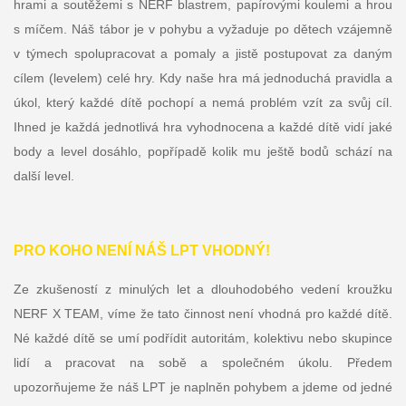
hrami a soutěžemi s NERF blastrem, papírovými koulemi a hrou
s míčem. Náš tábor je v pohybu a vyžaduje po dětech vzájemně
v týmech spolupracovat a pomaly a jistě postupovat za daným
cílem (levelem) celé hry. Kdy naše hra má jednoduchá pravidla a
úkol, který každé dítě pochopí a nemá problém vzít za svůj cíl.
Ihned je každá jednotlivá hra vyhodnocena a každé dítě vidí jaké
body a level dosáhlo, popřípadě kolik mu ještě bodů schází na
další level.
PRO KOHO NENÍ NÁŠ LPT VHODNÝ!
Ze zkušeností z minulých let a dlouhodobého vedení kroužku
NERF X TEAM, víme že tato činnost není vhodná pro každé dítě.
Né každé dítě se umí podřídit autoritám, kolektivu nebo skupince
lidí a pracovat na sobě a společném úkolu. Předem
upozorňujeme že náš LPT je naplněn pohybem a jdeme od jedné