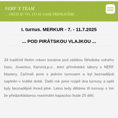
NERF X TEAM
... OSUD JE TO, CO SI SAMI PŘIPRAVÍME ...
I. turnus. MERKUR - 7. - 11.7.2025
... POD PIRÁTSKOU VLAJKOU ...
Již tradičně třetím rokem konáme pod záštitou Střediska volného
času, Juventus, Karviná,p.o., letní příměstské tábory s NERF
blastery. Začínali jsme s jedním turnusem a byl beznadějně
naplněn v krátké době. Další rok jsme rozjeli dva turnusy a opět
byly beznadějně ihned plné. Letos tedy děláme tři turnusy s tím
že předpokládanou maximální kapacitou bude 25 dětí.