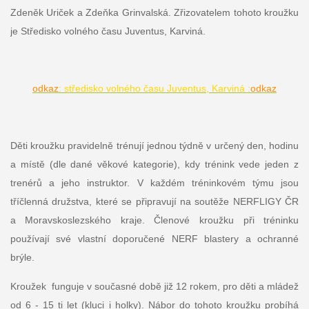
Zdeněk Uriček a Zdeňka Grinvalská. Zřizovatelem tohoto kroužku
je Středisko volného času Juventus, Karviná.
odkaz
:
středisko volného času Juventus, Karviná
:
odkaz
Děti kroužku pravidelně trénují jednou týdně v určený den, hodinu
a místě (dle dané věkové kategorie), kdy trénink vede jeden z
trenérů a jeho instruktor. V každém tréninkovém týmu jsou
tříčlenná družstva, které se připravují na soutěže NERFLIGY ČR
a Moravskoslezského kraje. Členové kroužku při tréninku
používají své vlastní doporučené NERF blastery a ochranné
brýle.
Kroužek funguje v současné době již 12 rokem, pro děti a mládež
od 6 - 15 ti let (kluci i holky). Nábor do tohoto kroužku probíhá