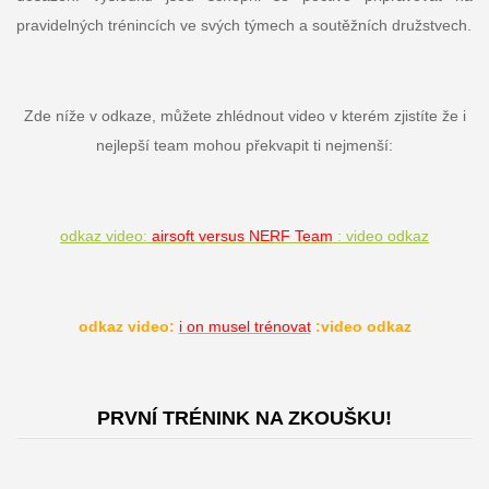
pravidelných trénincích ve svých týmech a soutěžních družstvech.
Zde níže v odkaze, můžete zhlédnout video v kterém zjistíte že i
nejlepší team mohou překvapit ti nejmenší:
odkaz video:
airsoft versus NERF Team
: video odkaz
odkaz video:
i on musel trénovat
:video odkaz
PRVNÍ TRÉNINK NA ZKOUŠKU!