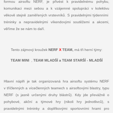
formou airsoftu NERF, je přivést k pravidelnému pohybu,
komunikaci mezi sebou a k vzájemné spolupráci v kolektivu
věkově stejně zaměřených vrstevníků. S pravidelnými týdenními
tréninky a nepravidelnými víkendovými soutěžemi a akcemi,
věříme že se nám to daří.
Tento zájmový kroužek
NERF
X
TEAM,
má tři herní týmy:
TEAM MINI
,
TEAM MLADŠÍ a TEAM STARŠÍ - MLADŠÍ
Hlavní náplň je tak organizovaná hra airsoftu systému NERF
v tříčlenných a vícečlenných teamech s airsoftovými blastry, typu
NERF (s jasně určenými druhy blástrů). Kdy jde převážně o
pohybové, akční a týmové hry (nikoli hry jednotlivců), s
pravidelnými tréninky a doplňkovými sportovními hrami pro