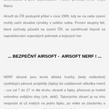
Marui.
Airsoft do ČR postupně přišel v roce 1989, kdy se na naše území
mohly začít dovážet výrobky z celého světa. Prvotní skupiny lidí,
které začínaly působit na území ČR, se zaměřovali hlavně na
napodobování vojenských jednotek a bojových her.
... BEZPEČNÝ AIRSOFT - AIRSOFT NERF ! ...
NERF zbraně jsou levné dětské hračky (tedy neškodné)
vystřelující pěnové projektily (šipky) do vzdálenosti několika metrů
- cca od 7 do 27 m dle druhu zbraně a šipky, přesnost je hodně
ovlivněna vnějšími vlivy (vítr, déšť). Takovýchto zbraní je na trhu
nespočet ať už malých na jednu šipku, po velké se zásobníky a