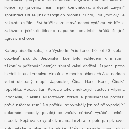
konce hry (přičemž nesmí nijak komunikovat s dosud „živými“
spoluhráči ani se jinak zapojit do probíhající hry). Na „mrtvoly“ je
zakázáno střílet, živí hráči se za mrtvé nesmí vydávat. Ve hře je
zakázáno jakékoli tělesné napadání ostatních hráčů či jiné
agresivní chování.
Kořeny airsoftu sahají do Východní Asie konce 80. let 20. století,
obzvlášť pak do Japonska, kde bylo vzhledem k místním
zákonům pořizování ostrých zbraní velmi obtížné. Japonci proto
hledali jinou alternativu. Airsoft je v mnoha oblastech Asie dodnes
velmi oblíbený (např. Japonsko, Čína, Hong Kong, Čínská
republika, Macao, Jižní Korea a také v některých částech Filipín a
Indonésie). Většina airsoftových zbraní a příslušenství pochází
právě z těchto zemí. Na počátku se vyráběly jen reálně vypadající
dekorační modely, později se začaly sériově vyrábět funkční
modely. Nejdříve se vyráběly manuální zbraně, poté již i plynové,
automatické a plně automatické. Průlom přinesla firma Tokyo