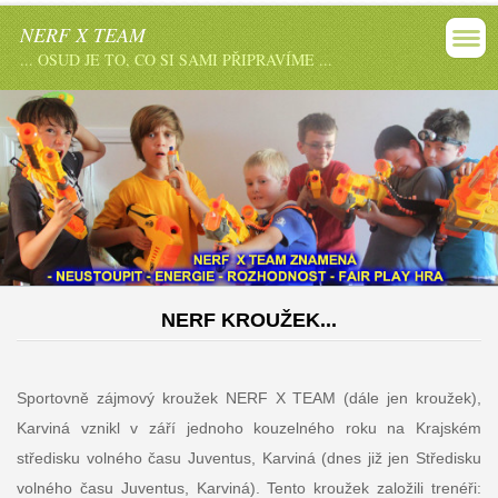
NERF X TEAM
... OSUD JE TO, CO SI SAMI PŘIPRAVÍME ...
NERF KROUŽEK...
Sportovně zájmový kroužek NERF X TEAM (dále jen kroužek),
Karviná vznikl v září jednoho kouzelného roku na Krajském
středisku volného času Juventus, Karviná (dnes již jen Středisku
volného času Juventus, Karviná). Tento kroužek založili trenéři: