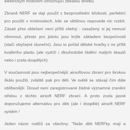
elektrickým motorem umožňující zběsilou střelbu.
Zbraně NERF se dají použít z bezprostřední blízkosti, perfektní
pro použití v místnostech, kde se většinou nepovede nic rozbít.
Zásah přes oblečení není příliš citelný - zasažený si jej nemusí
všimnout, přesto pro jistotu jsou brýle základem bezpečnosti
(stačí obyčejné sluneční). Jsou to pořád dětské hračky z ne příliš
kvalitního plastu (ale vydrží i dlouhodobé řádění malých skautů
nebo i zcela dospělých).
V současnosti jsou nejbezpečnější airsoftovou zbraní pro širokou
škálu použití, zvláště pak pro děti. Ve světě se stávají čím dále
oblíbenější. Dosud není zaregistrované žádné významné zranění
střelou z těchto airsoft NERF zbraní. A proto zcela jasně
doporučujeme alternativu pro děti (ale i dospělé) airsoft NERF
systém !
Jeden názor rodičů za všechny:
"Naše děti NERFky mají a