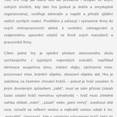
volných chvílích, kdy tato hra (pokud je dobře a smysluplně
organizována), uvolňuje adrenalin a napětí a přináší zjištění
našich rychlých reakcí. Povětšinu ji zařazují i významné firmy do
svých mimopracovních aktivit, k uvolnění, odreagování a
vzájemnému upevnění vztahů ve firmě svých manažerů a
pracovníků firmy.
Cílem jedné hry je splnění předem stanoveného úkolu
vycházejícího z typických vojenských scénářů, například
eliminace soupeřova týmu, získání vlajky, záchranná mise,
pozorovací mise, bránění objektu, obsazení objektu atd. Hra je
založena na čestném chování hráčů – pokud je hráč zasažen či
jiným dovoleným způsobem „zabit“, musí se sám přiznat (zásah
často ostatní hráči nemohou vyhodnotit) – hráč musí zřetelně
nahlas ohlásit „mám“, „zásah“ nebo „jsem mrtvý“, zvednout obě
ruce, označit se reflexní vestou a nejkratší cestou odejít k tzv.
„mrtvolišti“, (respawn), kde s ostatními vyřazenými hráči čeká do