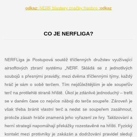
odkaz:
NERF blastery značky Hasbro
:odkaz
CO JE NERFLIGA?
NERFLiga je Postupová soutěž tříčlenných družstev využívající
airsoftových zbraní systému „NERF. Skládá se z jednotlivých
soubojů s přesnými pravidly, mezi dvěma tříčlennými týmy, každý
hráč je sám o sobě terčem. Tím nejdůležitějším je ale soupeřův
terč na protilehlé straně hřiště. Úkol je zdánlivě jednoduchý – trefit
se v daném čase co nejvíce náboji do terče soupeře. Zároveň je
však třeba bránit vlastní terč a nedat se soupeřem zasáhnout,
protože zásah hráče znamená jeho vyřazení ze hry. Taktizování a
herní strategii napomáhají překážky rozestavěné na hřišti. Fyzický
kontakt mezi protivníky je zakázán a dodržování pravidel sledují