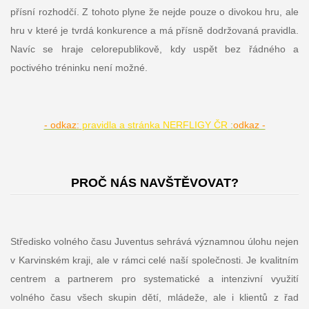
přísní rozhodčí. Z tohoto plyne že nejde pouze o divokou hru, ale
hru v které je tvrdá konkurence a má přísně dodržovaná pravidla.
Navíc se hraje celorepublikově, kdy uspět bez řádného a
poctivého tréninku není možné.
- odkaz:
pravidla a stránka NERFLIGY ČR
:
odkaz -
PROČ NÁS NAVŠTĚVOVAT?
Středisko volného času Juventus sehrává významnou úlohu nejen
v Karvinském kraji, ale v rámci celé naší společnosti. Je kvalitním
centrem a partnerem pro systematické a intenzivní využití
volného času všech skupin dětí, mládeže, ale i klientů z řad