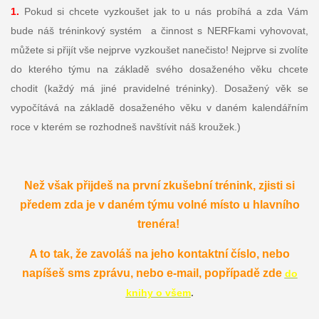
1.
Pokud si chcete vyzkoušet jak to u nás probíhá a zda Vám
bude náš tréninkový systém a činnost s NERFkami vyhovovat,
můžete si přijít vše nejprve vyzkoušet nanečisto! Nejprve si zvolíte
do kterého týmu na základě svého dosaženého věku chcete
chodit (každý má jiné pravidelné tréninky). Dosažený věk se
vypočítává na základě dosaženého věku v daném kalendářním
roce v kterém se rozhodneš navštívit náš kroužek.)
Než však přijdeš na první zkušební trénink, zjisti si
předem zda je v daném týmu volné místo u hlavního
trenéra!
A to tak, že zavoláš na jeho kontaktní číslo, nebo
napíšeš sms zprávu, nebo e-mail, popřípadě zde
do
knihy o všem
.