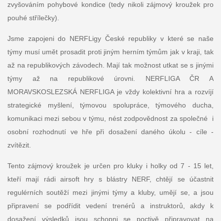
zvyšováním pohybové kondice (tedy nikoli zájmový kroužek pro
pouhé střílečky).
Jsme zapojeni do NERFLigy České republiky v které se naše
týmy musí umět prosadit proti jiným herním týmům jak v kraji, tak
až na republikových závodech. Mají tak možnost utkat se s jinými
týmy až na republikové úrovni. NERFLIGA ČR A
MORAVSKOSLEZSKÁ NERFLIGA je vždy kolektivní hra a rozvíjí
strategické myšlení, týmovou spolupráce, týmového ducha,
komunikaci mezi sebou v týmu, nést zodpovědnost za společné i
osobní rozhodnutí ve hře při dosažení daného úkolu - cíle -
zvítězit.
Tento zájmový kroužek je určen pro kluky i holky od 7 - 15 let,
kteří mají rádi airsoft hry s blástry NERF, chtějí se účastnit
regulérních soutěží mezi jinými týmy a kluby, umějí se, a jsou
připravení se podřídit vedení trenérů a instruktorů, akdy k
dosažení výsledků jsou schopni se poctivě připravovat na