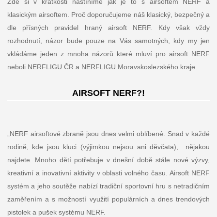
Zde si v krátkosti nastíníme jak je to s airsoftem NERF a
klasickým airsoftem. Proč doporučujeme náš klasický, bezpečný a
dle přísných pravidel hraný airsoft NERF. Kdy však vždy
rozhodnutí, názor bude pouze na Vás samotných, kdy my jen
vkládáme jeden z mnoha názorů které mluví pro airsoft NERF
neboli NERFLIGU ČR a NERFLIGU Moravskoslezského kraje.
AIRSOFT NERF?!
„NERF airsoftové zbraně jsou dnes velmi oblíbené. Snad v každé
rodině, kde jsou kluci (výjimkou nejsou ani děvčata), nějakou
najdete. Mnoho dětí potřebuje v dnešní době stále nové výzvy,
kreativní a inovativní aktivity v oblasti volného času. Airsoft NERF
systém a jeho soutěže nabízí tradiční sportovní hru s netradičním
zaměřením a s možností využití populárních a dnes trendových
pistolek a pušek systému NERF.