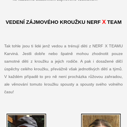
X
VEDENÍ ZÁJMOVÉHO KROUŽKU NERF
TEAM
Tak tohle jsou ti lidé jenž vedou a trénují děti z NERF X TEAMU
Karviná. Jestli dobře nebo špatně mohou zhodnotit pouze
samotné děti z kroužku a jejich rodiče. A pak i dosažené dilčí
úspěchy celého kroužku, převážně však jednotlivých dětí a týmů.
V každém případě to pro ně není procházka růžovou zahradou,
ale věnování tomuto kroužku spousty a spousty svého volného
času!