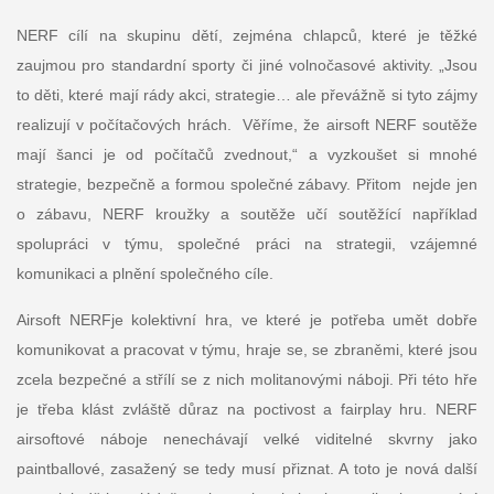
NERF cílí na skupinu dětí, zejména chlapců, které je těžké
zaujmou pro standardní sporty či jiné volnočasové aktivity. „Jsou
to děti, které mají rády akci, strategie… ale převážně si tyto zájmy
realizují v počítačových hrách. Věříme, že airsoft NERF soutěže
mají šanci je od počítačů zvednout,“ a vyzkoušet si mnohé
strategie, bezpečně a formou společné zábavy. Přitom nejde jen
o zábavu, NERF kroužky a soutěže učí soutěžící například
spolupráci v týmu, společné práci na strategii, vzájemné
komunikaci a plnění společného cíle.
Airsoft NERFje kolektivní hra, ve které je potřeba umět dobře
komunikovat a pracovat v týmu, hraje se, se zbraněmi, které jsou
zcela bezpečné a střílí se z nich molitanovými náboji. Při této hře
je třeba klást zvláště důraz na poctivost a fairplay hru. NERF
airsoftové náboje nenechávají velké viditelné skvrny jako
paintballové, zasažený se tedy musí přiznat. A toto je nová další