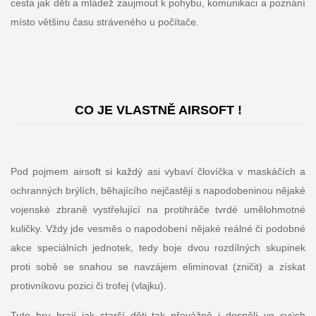
cesta jak děti a mládež zaujmout k pohybu, komunikaci a poznání
místo většinu času stráveného u počítače.
CO JE VLASTNĚ AIRSOFT !
Pod pojmem airsoft si každý asi vybaví človíčka v maskáčích a
ochranných brýlích, běhajícího nejčastěji s napodobeninou nějaké
vojenské zbraně vystřelující na protihráče tvrdé umělohmotné
kuličky. Vždy jde vesměs o napodobení nějaké reálné či podobné
akce speciálních jednotek, tedy boje dvou rozdílných skupinek
proti sobě se snahou se navzájem eliminovat (zničit) a získat
protivníkovu pozici či trofej (vlajku).
Tuto hru hrají jak starší děti tak převážně i dospělí ve svých