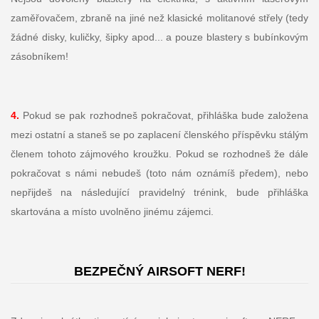
zaměřovačem, zbraně na jiné než klasické molitanové střely (tedy
žádné disky, kuličky, šipky apod... a pouze blastery s bubínkovým
zásobníkem!
4.
Pokud se pak rozhodneš pokračovat, přihláška bude založena
mezi ostatní a staneš se po zaplacení členského příspěvku stálým
členem tohoto zájmového kroužku. Pokud se rozhodneš že dále
pokračovat s námi nebudeš (toto nám oznámíš předem), nebo
nepřijdeš na následující pravidelný trénink, bude přihláška
skartována a místo uvolněno jinému zájemci.
BEZPEČNÝ AIRSOFT NERF!