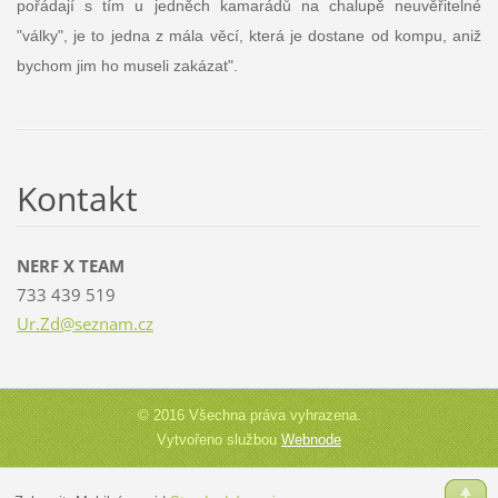
pořádají s tím u jedněch kamarádů na chalupě neuvěřitelné
"války", je to jedna z mála věcí, která je dostane od kompu, aniž
bychom jim ho museli zakázat".
Kontakt
NERF X TEAM
733 439 519
Ur.Zd@se
znam.cz
© 2016 Všechna práva vyhrazena.
Vytvořeno službou
Webnode