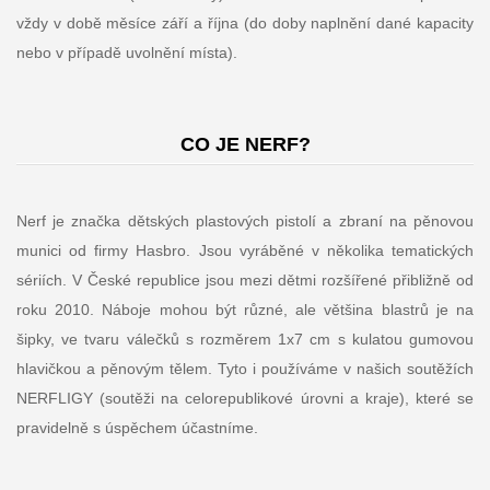
vždy v době měsíce září a října (do doby naplnění dané kapacity
nebo v případě uvolnění místa).
CO JE NERF?
Nerf je značka dětských plastových pistolí a zbraní na pěnovou
munici od firmy Hasbro. Jsou vyráběné v několika tematických
sériích. V České republice jsou mezi dětmi rozšířené přibližně od
roku 2010. Náboje mohou být různé, ale většina blastrů je na
šipky, ve tvaru válečků s rozměrem 1x7 cm s kulatou gumovou
hlavičkou a pěnovým tělem. Tyto i používáme v našich soutěžích
NERFLIGY (soutěži na celorepublikové úrovni a kraje), které se
pravidelně s úspěchem účastníme.