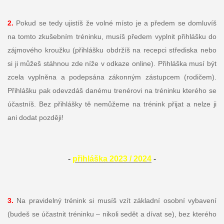
2.
Pokud se tedy ujistíš že volné místo je a předem se domluvíš
na tomto zkušebním tréninku, musíš předem vyplnit přihlášku do
zájmového kroužku (přihlášku obdržíš na recepci střediska nebo
si ji můžeš stáhnou zde níže v odkaze online). Přihláška musí být
zcela vyplněna a podepsána zákonným zástupcem (rodičem).
Přihlášku pak odevzdáš danému trenérovi na tréninku kterého se
účastníš. Bez přihlášky tě nemůžeme na trénink přijat a nelze ji
ani dodat později!
-
přihláška 2023 / 2024
-
3.
Na pravidelný trénink si musíš vzít základní osobní vybavení
(budeš se účastnit tréninku – nikoli sedět a dívat se), bez kterého