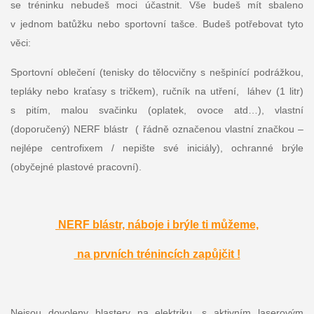
se tréninku nebudeš moci účastnit. Vše budeš mít sbaleno
v jednom batůžku nebo sportovní tašce. Budeš potřebovat tyto
věci:
Sportovní oblečení (tenisky do tělocvičny s nešpinící podrážkou,
tepláky nebo kraťasy s tričkem), ručník na utření, láhev (1 litr)
s pitím, malou svačinku (oplatek, ovoce atd…), vlastní
(doporučený) NERF blástr ( řádně označenou vlastní značkou –
nejlépe centrofixem / nepište své iniciály), ochranné brýle
(obyčejné plastové pracovní).
NERF blástr, náboje i brýle ti můžeme,
na prvních trénincích zapůjčit !
Nejsou dovoleny blastery na elektriku, s aktivním laserovým